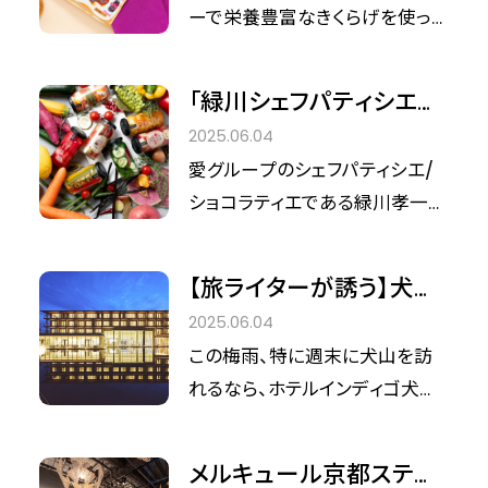
らげ 梅しそ味』をあなた
ーで栄養豊富なきくらげを使っ
ューさせていただきます。
も体験！
た、新感覚のお菓子『きになるき
くらげ 梅しそ味』が登場しまし
「緑川シェフパティシエが
た！シンデレラフィット編集部の美
語る！『宝石ピクルス』開
2025.06.04
容ライターも大注目の一品です。
発秘話」を取材・企画から
愛グループのシェフパティシエ/
商品化までのステップ
ショコラティエである緑川孝一氏
が手掛ける、特別な春限定ピク
ルスが登場！厳選された新鮮な
【旅ライターが誘う】犬山
素材を使用し、美しい色彩と形が
の梅雨旅は「ホテルイン
2025.06.04
そのまま瓶に詰められた逸品で
ディゴ犬山有楽苑」で非
この梅雨、特に週末に犬山を訪
す。見た目も華やかで、まろやか
日常体験を！
れるなら、ホテルインディゴ犬山
な酸味が特徴。サラダや料理の
有楽苑での滞在は忘れられない
アレンジに、お酒のお供にもぴっ
ものとなるはず。今回は、当ホテ
たりです。 シンデレラフィット編集
メルキュール京都ステー
ルのマーケティングマネージャ