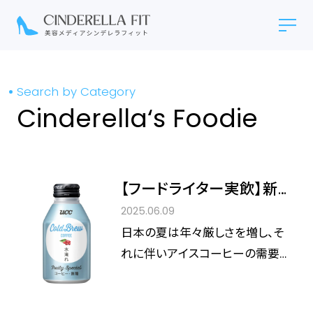
Search by Category
Cinderella‘s Foodie
【フードライター実飲】新
定番の予感！UCC『水淹
2025.06.09
れコーヒー フルーティ ス
日本の夏は年々厳しさを増し、そ
ペシャル』缶で、夏のコー
れに伴いアイスコーヒーの需要
ヒー体験が変わる！
も高まるばかり。UCC上島珈琲
の調査*¹によると、なんと20代の