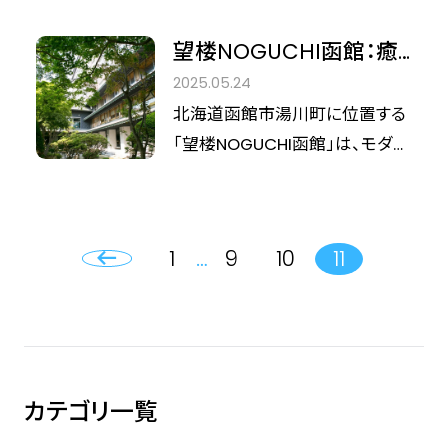
コンセプトに、紅茶がもたらす豊
ナッツチョコレート マンゴーフレ
かな時間をお届けする英国紅茶
ーバー」です。この限定品の魅力、
望楼NOGUCHI函館：癒
ブランド「アーマッドティー」。「高
そしてホテルの哲学について、マ
しと非日常が融合するラ
2025.05.24
品質な紅茶を手軽に飲んでほし
ーケティングコミュニケーション
グジュアリーな温泉宿
北海道函館市湯川町に位置する
い」という創業者の想いから、「高
の旭岡 志乃様にお話を伺いまし
「望楼NOGUCHI函館」は、モダン
品質・良心価格」という基本理念
た。
と現代的な感性を融合したスタ
のもと、今日では世界90か国以
イリッシュな温泉宿です。非日常
上で親しまれています。
を体験できる贅沢な空間で、心身
1
…
9
10
11
をリフレッシュする特別なひとと
きを提供します。
カテゴリ一覧