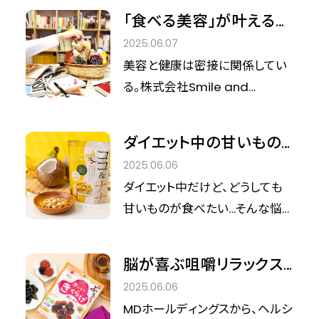
過半数が「アイスコーヒー派」だ
「食べる美容」が叶える新
というから驚きです。そんな中、
習慣 Smile and
2025.06.07
UCCがこの夏、アイスコーヒーの
Jasmine代表・小川博子
美容と健康は密接に関係してい
新定番として満を持して投入す
氏にインタビュー。
る。株式会社Smile and
るのが、缶コーヒーの新星『UCC
Jasmineは、毎日忙しく過ごす
Cold Brew 水淹れコーヒー フル
人々のために、内側から美を育む
ーティ スペシャル リキャップ缶
ダイエット中の甘いもの
インナーケアアイテムを展開して
275g』！ 2025年6月2日（月）に
欲に！『ココ＆ナナ』でヘ
2025.06.06
いる。今回は、代表の小川博子氏
数量限定で発売されたこの製
ルシー×MCTチャージ【シ
ダイエット中だけど、どうしても
にブランド誕生の背景や、インナ
品、フードライターとして一足早
ンデレラフィット美容ライ
甘いものが食べたい…そんな悩
ーケアの重要性について話を伺
く試飲させていただきました。水
ターレビュー】
みを抱える皆さんに朗報です！株
った。
で丁寧に淹れる“水淹れコーヒ
式会社MDホールディングスか
ー”が、いよいよ缶コーヒーとして
脳が喜ぶ咀嚼リラックス！
ら、美味しさと健康を両立させた
登場するとのことで、その味わい
ヘルシー×ASMRなダイエ
2025.06.06
ヘルシーお菓子『ココ＆ナナ』を
に期待が高まります。
ットの相棒『きになるきく
MDホールディングスから、ヘルシ
シンデレラフィット編集部でレビ