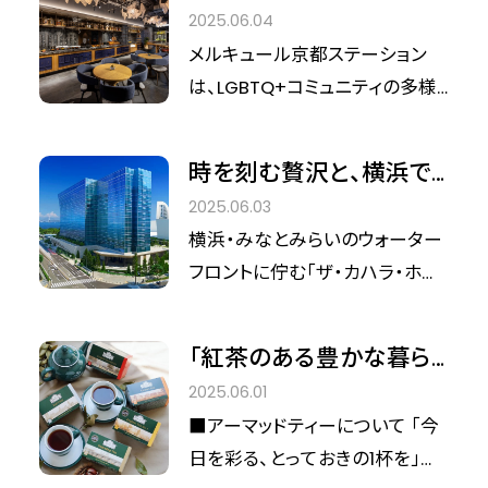
部が緑川孝一氏に、宝石ピクル
ション：プライド月間を祝
2025.06.04
ー、成瀬様にお話を伺い、その魅
スの開発秘話をお聞きしました！
う「カッサータ アルコバレ
メルキュール京都ステーション
力を深掘りしてきました。
ーノ風」に込められた多
は、LGBTQ+コミュニティの多様
様性への願い
性・尊厳・権利を称える6月のプ
ライド月間に合わせ、特別なドル
時を刻む贅沢と、横浜で
チェ「カッサータ アルコバレーノ
出逢うハワイの香り：「ザ・
2025.06.03
風」を期間限定で提供していま
カハラ・ホテル＆リゾート
横浜・みなとみらいのウォーター
す。この取り組みには、ホテルが
横浜」が贈る夏季限定チ
フロントに佇む「ザ・カハラ・ホテ
目指す「違いを認め合える社会」
ョコレートの魅力を取材
ル＆リゾート 横浜」。2025年9月
への深い願いが込められていま
レポート。
に開業5周年を迎えるこのラグジ
す。今回はメルキュール京都ステ
「紅茶のある豊かな暮ら
ュアリーホテルから、この夏、特別
ーション、 マーケティングスーパ
し」アーマッドティーのご
2025.06.01
な手土産が登場しました。ハワイ
ーバイザー伊藤光里様にお聞き
紹介
■アーマッドティーについて 「今
の伝統を受け継ぎつつ、横浜なら
しました。
日を彩る、とっておきの1杯を」を
ではの個性を纏った「マカダミア