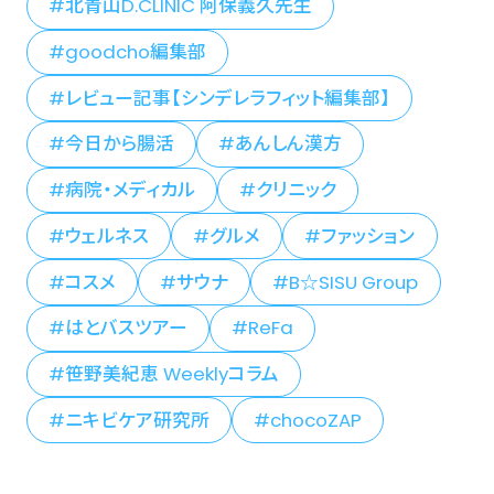
北青山D.CLINIC 阿保義久先生
goodcho編集部
レビュー記事【シンデレラフィット編集部】
今日から腸活
あんしん漢方
病院・メディカル
クリニック
ウェルネス
グルメ
ファッション
コスメ
サウナ
B☆SISU Group
はとバスツアー
ReFa
笹野美紀恵 Weeklyコラム
ニキビケア研究所
chocoZAP