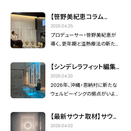
唯一の導入となります） 今回は、
ョン「鎌倉ととのい散歩プ
がぼやけてしまった心身を、丁寧
する株式会社メッセプロパティー
れたのが、おんせん県・大分。別
この試みを仕掛けた和建設株式
ラン」
に慈しみ、アップデートしに行く
広報担当の小川様にお話を伺い
【笹野美紀恵コラム
府湾沿いの上人ヶ浜（しょうにん
会社の取締役社長室長・中岡竜
旅はいかがですか？ 2026年5月1
ました。単なる施設利用にとどま
vol.45】サウナは「熱い
がはま）に位置する伝統的な温
2026.04.25
太郎氏に、Cinderella Fit編集長
日より、由比ヶ浜のガーデンホテ
らない、美容と地域活性を掛け
箱」から「聖域」、そして
泉施設『別府海浜砂湯』での体験
プロデューサー・笹野美紀恵が
の高部がインタビュー。サウナと
ル「BIRD HOTEL」と、地域密着型
合わせた「中央線沿線 サ旅」の全
「医学の隣」へ。
から、これからの温浴のヒントを
導く、更年期と温熱療法の新たな
美容家電の相乗効果から、高知
コミュニティサウナ「御成桑拿（お
貌を振り返ります。
紐解いていきます。
夜明け サウナの聖地『しきじ』の
という土地が秘めるウェルネスの
なりさうな）」がタッグを組んだ、
娘として育ち、今やサウナを単な
可能性まで、お話を伺いました。
至福のコラボプランがスタートし
【シンデレラフィット編集
る「熱い箱」から、現代人が自分
ます。
部沖縄 取材】サウナの聖
2026.04.20
を見つめ直す「聖域（セクチュア
地「しきじ」のDNAが沖縄
2026年、沖縄・恩納村に新たな
リ）」へと昇華させてきた総合ウェ
へ。笹野美紀恵氏が贈
ウェルビーイングの拠点がいよい
ルネスプロデューサー・笹野美紀
る、心身を再生する「雪降
よ誕生します。4月25日（土）のプ
恵さん。彼女が今、新たに見据え
るサウナ」体験
レオープン、そして7月3日（金）の
ているのは、温浴が持つ「医学的
【最新サウナ取材】サウナ
グランドオープンを控える「PGM
エビデンス」との融合です。 先日、
を日本の文化へ。中目黒
2026.04.02
ホテルリゾート沖縄」。 その数あ