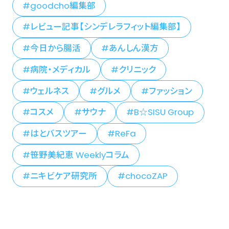
goodcho編集部
レビュー記事【シンデレラフィット編集部】
今日から腸活
あんしん漢方
病院・メディカル
クリニック
ウェルネス
グルメ
ファッション
コスメ
サウナ
B☆SISU Group
はとバスツアー
ReFa
笹野美紀恵 Weeklyコラム
ニキビケア研究所
chocoZAP