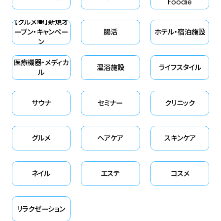
Foodie
そのものの価値向上と、「入浴前
【グルメ🍽】新規オ
後の水分・電解質補給」という健
ープン・キャンペー
腸活
ホテル・宿泊施設
ン
康行動の定着を目指す取り組み
です。
医療機器・メディカ
温浴施設
ライフスタイル
ル
サウナ
セミナー
クリニック
グルメ
ヘアケア
スキンケア
ネイル
エステ
コスメ
リラクゼーション