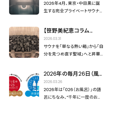
沖縄から帰着したばかりの彼女
『SAUNA汽汽』が提示す
2026年4月、東京・中目黒に誕
る魅力の中でも、感度の高い大
が真っ先に向かったのは、東京・
る、新基準のセルフケア。
生する完全プライベートサウナ
人たちが最も注目しているのが、
白金高輪にある「海老根ウィメン
『SAUNA汽汽（サウナキキ）』。目
サウナを「自分を見つめ直す聖
ズクリニック」。院長の海老根真
黒川至近という都市の境界線に
域」へと昇華させてきた、総合ウ
【笹野美紀恵コラム
由美先生と共に、「更年期症状に
おいて、本施設が提示するのは、
ェルネス温浴プロデューサー・笹
vol.44】沖縄に「雪」が舞
温熱療法は有効か？」というテー
2026.03.31
単なるリフレッシュの場を超えた
野美紀恵氏がプロデュースした
うサウナ誕生へ。笹野美
マで、プライベートな勉強会が開
サウナを「単なる熱い箱」から「自
「セルフケアとしてのサウナ」とい
サウナ施設です。 「サウナの聖地」
紀恵氏プロデュース
催されました。
分を見つめ直す聖域」へと昇華さ
う選択肢です。 美容メディア
として名高い静岡・しきじのDNA
「PGMホテルリゾート沖
せてきた、総合ウェルネス温浴プ
『Cinderella Fit』は、サウナを日
を継承しつつ、この沖縄の地で形
縄」が最終仕上げに突入
ロデューサー・笹野美紀恵さん。
本の美容文化における重要なイ
2026年の毎月26日（風
にした「至福のリトリート」の全貌
サウナの聖地『しきじ』の娘として
ンフラと捉えてきました。そのフィ
呂の日）はお風呂に行こ
に迫ります。
2026.03.26
知られる彼女がいま、沖縄・恩納
ロソフィーに基づき、本施設の設
う！ 全国約10万人に「ポ
2026年は「026（お風呂）」の語
村で新たなチャレンジに取り組
計思想を紐解きます。
カリスエット缶」を提供
呂にちなみ、“千年に一度のお風
んでいます。 現在、テレビの密着
「ポカリお風呂プロジェク
呂の年”とされる節目の年です。
取材も進む中、2026年7月にグ
ト」が始動
「2026 お風呂の年プロジェクト」