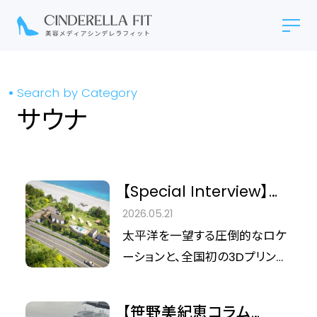
Search by Category
サウナ
【Special Interview】サ
ウナ×最新美容家電。高
2026.05.21
知・芸西村で叶う「自分を
太平洋を一望する圧倒的なロケ
整える」最先端ウェルネス
ーションと、全国初の3Dプリンテ
旅
ィングサウナで注目を集めるスモ
ールリゾート「ナミテラス芸西」。
【笹野美紀恵コラム