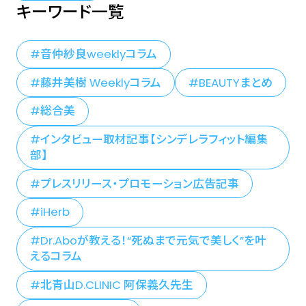
キーワード一覧
音仲紗良weeklyコラム
藤井美樹 Weeklyコラム
BEAUTYまとめ
総合美
インタビュー取材記事【シンデレラフィット編集
部】
プレスリリース・プロモーション広告記事
iHerb
Dr.Aboが教える！“死ぬまで元気で美しく”を叶
えるコラム
北青山D.CLINIC 阿保義久先生