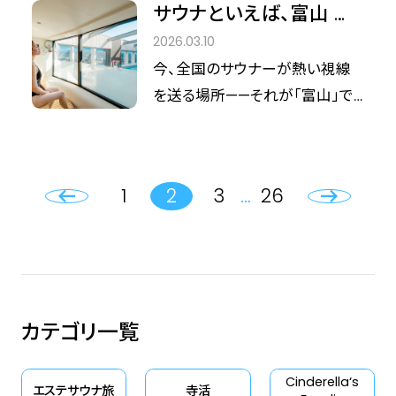
ランドオープンを控える「PGMホ
サウナといえば、富山 ～
に参画している大塚製薬株式会
テルリゾート沖縄」。その心臓部
富山サウナ旅体験ツアー
2026.03.10
社（本社：東京都、以下「大塚製
ともいえるサウナ施設の、ベール
～
今、全国のサウナーが熱い視線
薬」）は2026年3月26日（木）よ
を脱ぎつつある現在の進捗をお
を送る場所——それが「富山」で
り、温浴施設でのポカリスエット
伝えいたします。
す。 立山連峰が育む豊かな天然
の飲用体験提供及びSNSキャン
水、そして雄大な自然に抱かれな
ペーン等を通じて、入浴前後の水
がら「ととのう」至福のひととき。
分・電解質補給を提案する「ポカ
1
2
3
…
26
本ツアーでは、富山を代表する個
リお風呂プロジェクト」を開始い
性豊かな4つの名サウナを1泊2日
たします。またプロジェクト開始
で贅沢に巡ります。
に先駆けて、3月25日（水）に
『「ポカリお風呂プロジェクト」始
動発表会』を実施しました。 本プ
カテゴリ一覧
ロジェクトは、温浴施設を取り巻
く、「ご褒美」や「レジャー」という
Cinderella‘s
エステサウナ旅
寺活
多様な需要に着目し、温浴体験