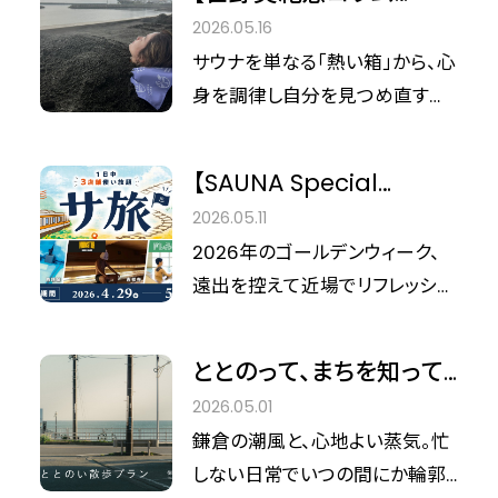
いま、この場所に美容やウェルネ
vol.47】日本の自然資源
2026.05.16
スへの感度が高いサウナーたち
を美の原動力に。笹野美
サウナを単なる「熱い箱」から、心
が熱い視線を注いでいます。
紀恵が仕掛ける「温泉×
身を調律し自分を見つめ直す聖
2026年6月末までの期間限定で
地球の恵み」のシナジー。
域へと昇華させてきた総合ウェ
スタートした、世界的美容機器メ
ルネス温浴プロデューサー、笹野
ーカー「YA-MAN（ヤーマン）」と
【SAUNA Special
美紀恵さん。彼女の探求心は今、
の特別なコラボレーション。なか
Interview】 サウナは「美
2026.05.11
さらなる深化を遂げています。 現
でも、現在大変な人気を集めて
容の聖域」へ。中央線沿
2026年のゴールデンウィーク、
在、笹野さんが注目しているのは
いる話題のマスク型EMS美顔器
線で叶える、心・体・肌を
遠出を控えて近場でリフレッシュ
「温泉サウナ」の可能性です。実は
「ブルーグリーンマスクリフト 」を
研ぎ澄ますコンディショニ
したい層に向け、中央線沿線の人
今、地熱や土、そして水の権威で
体験できる客室「Cannes（カン
ング
気サウナ3施設（ROOFTOP、
ある博士たちと、これまでにない
ととのって、まちを知って、
ヌ）」が誕生しました（※）。
MONSTER、FLOBA）による「サ旅
ウェルネス空間の創出に向けた
味わう。鎌倉で、自分を慈
（※2026年5月7日時点でヤーマ
2026.05.01
プラン」第6回が実施されました。
共同研究を水面下で進めている
しむ一日を。BIRD HOTEL
ン株式会社と直接取引をし、同社
鎌倉の潮風と、心地よい蒸気。忙
今回、私たち「Cinderella Fit」編
そうです。 そんな彼女が次なるイ
× 御成桑拿 コラボレーシ
が把握しているホテルにおいて
しない日常でいつの間にか輪郭
集部は、このプロジェクトを牽引
ンスピレーションを求めて先週訪