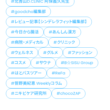
北青山D.CLINIC 阿保義久先生
goodcho編集部
レビュー記事【シンデレラフィット編集部】
今日から腸活
あんしん漢方
病院・メディカル
クリニック
ウェルネス
グルメ
ファッション
コスメ
サウナ
B☆SISU Group
はとバスツアー
ReFa
笹野美紀恵 Weeklyコラム
ニキビケア研究所
chocoZAP