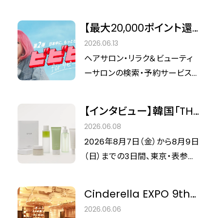
にも「積極的ケア」を叶え
「デュオ クレンズセラム ピール&
と日常のスキンケアをシームレス
なケア」と「日常を豊かにする香
る理由とは？
ブースト」。発売以来、その高い実
につなぐ「包括的な皮膚科学ソリ
【最大20,000ポイント還
りと品質」が、来場者の心を深く
力で「@cosmeベストコスメアワ
ューション」とはどのようなもの
元】『ホットペッパービュ
捉えました。 Photographer: 幡
2026.06.13
ード2026 上半期新作ベストクレ
なのか。美容メディア「シンデレラ
ーティー』で「ビビビ祭
野美紀/Miki Hatano（from
ヘアサロン・リラク＆ビューティ
ンジング 第3位」を受賞するな
フィット」編集部が、その哲学とア
for リピート」開催決定！
Cinderella Fit）
ーサロンの検索・予約サービス
ど、大きな注目を集めています。
プローチに迫ります。
『ホットペッパービューティー』か
今回は、美容メディア「シンデレ
ら、お得なポイント還元キャンペ
ラフィット」が、DUOのPR担当者
【インタビュー】韓国「THE
ーン「ビビビ祭 for リピート」の
へ直撃インタビュー。ヒットの背
HYUNDAI SEOUL」で大
2026.06.08
開催が発表されました 。「ビビビ
景にあるDUOならではの技術
注目の「OYOT」が日本初
2026年8月7日（金）から8月9日
祭」の第2弾となる今回は「リピ
や、こだわりについて深掘りしま
上陸。表参道で体感する、
（日）までの3日間、東京・表参道
ート」をキーワードに、対象サロ
した。
夏の新ウェルネスリチュ
にて、ウェルネス＆ビューティポッ
ンへの再来店で最大30％のポイ
アル
プアップイベント「OXO Project」
ントが還元される、見逃せない企
Cinderella EXPO 9th
が開催されます。 国内外の感度
画となっています 。 詳細をまと
Event Report 「連鎖す
2026.06.06
高きブランドが集う本イベントの