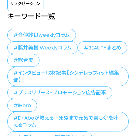
リラクゼーション
のないイキイキとしたヘルシー肌
キーワード一覧
への扉を開きます。
音仲紗良weeklyコラム
藤井美樹 Weeklyコラム
BEAUTYまとめ
総合美
インタビュー取材記事【シンデレラフィット編集
部】
プレスリリース・プロモーション広告記事
iHerb
Dr.Aboが教える！“死ぬまで元気で美しく”を叶
えるコラム