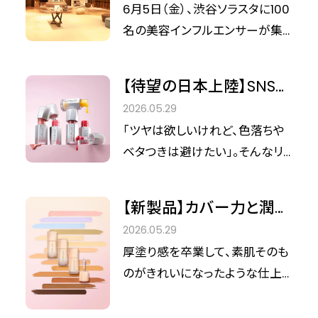
めましたので、ぜひチェックして
るのは、いたわり。美容
6月5日（金）、渋谷ソラスタに100
第一弾として出店が決定したの
次回のサロン予約にお役立てく
で、世界をやわらかく。」
名の美容インフルエンサーが集
が、韓国発のスキンケアブランド
ださい！
結し、第9回「シンデレラEXPO」が
「OYOT（オイオティ）」。韓国大型
盛大に開催されました。 今回の
百貨店「THE HYUNDAI SEOUL」
【待望の日本上陸】SNSで
テーマは「連鎖するのは、いたわ
でのローンチからわずか6か月で
話題の「落ちないツヤ」を
2026.05.29
り。美容で、世界をやわらかく。」。
単独ポップアップを成功させ、大
実体験。SHEGLAMの新
「ツヤは欲しいけれど、色落ちや
自身を慈しみ、その輪を広げるこ
きな話題を呼んだ体験型ブラン
作リップが全国の店頭
ベタつきは避けたい」。そんなリッ
とで世界を少しずつ優しくしてい
ドが、ついに日本初上陸を果たし
へ！
プメイクの悩みを一掃する、新感
こうとする、美容メディア『シンデ
ます。 今回は、イベントの全貌と
覚の進化系グロスが登場しまし
レラフィット』が大切にしている哲
【新製品】カバー力と潤い
ブランドの魅力について、美容メ
た。 世界中で支持されるグロー
学を体現した一日となりました。
を両立。SHEGLAMから理
ディア『シンデレラフィット』編集
2026.05.29
バルコスメブランド
Photographer: 幡野美紀/Miki
想を叶える14色の高保湿
長の高部が、主催であるOYOT代
厚塗り感を卒業して、素肌そのも
「SHEGLAM（シーグラム）」から、
Hatano（from Cinderella Fit）
コンシーラーが登場
表さまにお話を伺いました。
のがきれいになったような仕上
SNSでも大きな話題を呼んでい
がりへ――。 グローバルコスメブラン
たリップグロス『Glass Lock Air
ド「SHEGLAM（シーグラム）」か