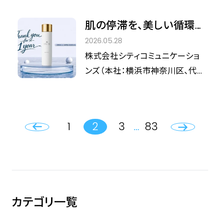
Gloss』が、ついに日本のバラエ
ら、2026年5月25日（月）より待
ティショップへ本格上陸！全国の
肌の停滞を、美しい循環
望の新作コンシーラー
店頭にて実際に手に取れるよう
へ。世界が称賛する「SPA
2026.05.28
「Hideaway Full-Coverage
になりました。
DAMAI」のシンボルロー
株式会社シティコミュニケーショ
Concealer」が発売されました。
ションが発売1周年。いま
ンズ（本社：横浜市神奈川区、代
だけの特別なアニバーサ
表取締役社長：三田 大明）が運
リー企画が開催中。
営し、国際的なスパアワードの受
賞歴を重ねる代官山のトップリト
【Cinderella Fit
1
2
3
…
83
リート「SPA DAMAI（スパ ダマ
Recommend】
イ）」。世界の審美眼に磨かれた
同サロンのプロダクトブランド
「DAMAI（ダマイ）」は、ベーシック
スキンケアの核心である『ダマイ
カテゴリ一覧
セルリファーム スキンローション
（化粧水）』の発売1周年を記念