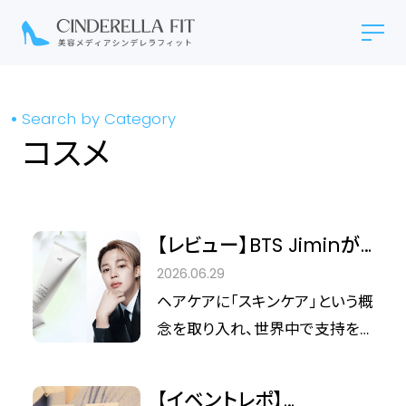
Search by Category
コスメ
【レビュー】BTS Jiminが
魅せる新たな香り。
2026.06.29
LADOR「エンジェルミュ
ヘアケアに「スキンケア」という概
ゲ」で叶える、香水のよう
念を取り入れ、世界中で支持を
な髪の贅沢体験
集める韓国発のハイパフォーマン
スヘアケアブランド「LADOR（ラド
【イベントレポ】