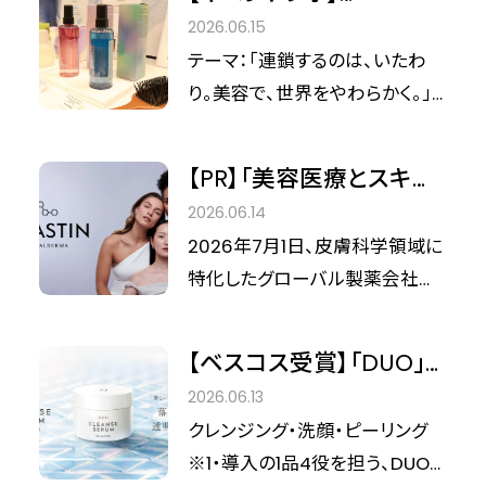
ール）」。 この度、ブランドのグロ
Cinderella EXPO 9th ×
2026.06.15
ーバルアンバサダーを務める
LADOR
テーマ：「連鎖するのは、いたわ
BTS Jiminを起用したキャンペー
り。美容で、世界をやわらかく。」
ン第3弾の映像が公開されまし
2026年6月5日、美容メディア
た。今回スポットが当てられたの
「シンデレラフィット」が主催する
は、待望の新作「エンジェルミュ
【PR】「美容医療とスキン
「シンデレラEXPO 9th」が開催さ
ゲ シャンプー＆トリートメント」で
ケアの融合」で叶える、理
2026.06.14
れました。本イベントにおいて、ひ
す。 すでにSNSでも話題の「パフ
想の肌へ。米国発スキン
2026年7月1日、皮膚科学領域に
ときわ熱い視線を集めたのが、韓
ュームヘアオイル エンジェルミュ
ケアブランド
特化したグローバル製薬会社で
国発のパーソナルヘアケアブラン
ゲ」の香りを、シャンプーとトリー
「ALASTIN（アラスチン）」
あるガルデルマ株式会社より、医
ド「LADOR（ラドール）」の出展ブ
トメントでも楽しめるようになっ
日本上陸
療機関専売スキンケアブランド
ースです。 今回のイベントテーマ
【ベスコス受賞】「DUO」
た今回のラインナップ。その魅力
「ALASTIN（アラスチン）」が日本
である「連鎖するのは、いたわり。
が提案する新カテゴリ
に迫ります。
2026.06.13
国内で発売されます。 北米を中
美容で、世界をやわらかく。」とい
ー“洗い流す角層ケア美
クレンジング・洗顔・ピーリング
心に支持を集め、今年で誕生10
うメッセージを体現するように、
容液”が、ゆらぎがちな肌
※1・導入の1品4役を担う、DUOの
年を迎える同ブランド。美容医療
LADORが提供する「髪への真摯