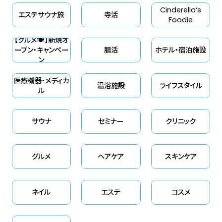
Cinderella‘s
し、日頃の感謝を込めたラグジュ
エステサウナ旅
寺活
Foodie
アリーなアニバーサリー特別企
【グルメ🍽】新規オ
画を2026年6月1日（月）まで開
ープン・キャンペー
腸活
ホテル・宿泊施設
催しております。 春から夏へと移
ン
ろうこの時期、紫外線やエアコン
医療機器・メディカ
温浴施設
ライフスタイル
によるインナードライ、環境の変
ル
化による肌の「停滞感」に悩む方
は少なくありません。本質的な美
サウナ
セミナー
クリニック
の価値を見極める『シンデレラフ
ィット』の読者層へ今こそ提案し
グルメ
ヘアケア
スキンケア
たいのは、単なる表面的な保湿
にとどまらない、肌の環境そのも
のを穏やかに整える「巡り」のス
ネイル
エステ
コスメ
キンケア。最高峰スパの施術現場
で培われた緻密な知見が、濁り