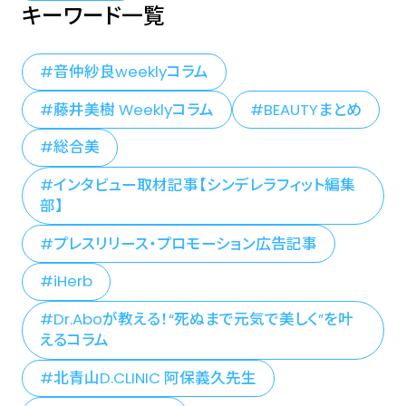
キーワード一覧
音仲紗良weeklyコラム
藤井美樹 Weeklyコラム
BEAUTYまとめ
総合美
インタビュー取材記事【シンデレラフィット編集
部】
プレスリリース・プロモーション広告記事
iHerb
Dr.Aboが教える！“死ぬまで元気で美しく”を叶
えるコラム
北青山D.CLINIC 阿保義久先生