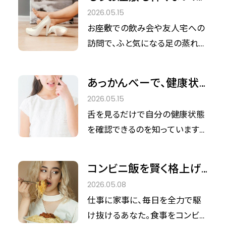
症状、じつは女性ホルモンの変化
の蒸れとニオイを根本か
2026.05.15
が関係している可能性がありま
ら解消して、靴を脱ぐ自信
お座敷での飲み会や友人宅への
す。 本記事では、排卵期に風邪っ
を取り戻す方法
訪問で、ふと気になる足の蒸れと
ぽくなる理由をお伝えするととも
ニオイ。しっかり洗っているつもり
に、風邪との見分け方や対処法
でも、パンプスやブーツの中でこ
を紹介します。 「これって大丈
あっかんべーで、健康状
もる不快感に悩む女性は多いも
夫？」という不安を解消し、自分
態がわかるって本当？舌
2026.05.15
のです。 清潔感を保ち、心からリ
のからだとうまく付き合うヒント
のセルフチェック＆タイプ
舌を見るだけで自分の健康状態
ラックスするためのケアを紹介し
を見つけましょう。
別対処法
を確認できるのを知っています
ます。
か？ 舌はからだの状態を教えて
くれるバロメーターです。 「最近
コンビニ飯を賢く格上げ！
なんだか調子がよくないな」と思
忙しい毎日でも「あと1品」
2026.05.08
ったら、自分の舌を観察してみま
で叶う理想のからだづく
仕事に家事に、毎日を全力で駆
しょう。 今回は、舌のセルフチェッ
り
け抜けるあなた。食事をコンビニ
クの仕方や不調への適切な対処