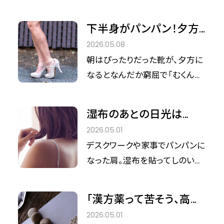
で済ませる日もあるのではない
法について紹介します。
でしょうか。 栄養バランスの偏り
下半身がパンパン！夕方
が気になりつつも、手間はかけた
に靴がきつくなる人がや
2026.05.08
くない。そんな悩みを解決する、
りがちなNG習慣
朝はぴったりだった靴が、夕方に
手軽で根拠のある選択肢をご紹
なるとなんだか窮屈で「むくんで
介します。
いるかも」と思う日もありますよ
ね。 でも、むくみがどんなものな
湿布のあとの日光は
のか、どうして起こるのかは、意
NG？肩こり女子が知るべ
2026.05.01
外と知らないもの。 そこでこの記
き「光かぶれ」の対処法
デスクワークや家事でパンパンに
事では、むくみの正体と見直した
なった肩。湿布を貼ってしのいで
い習慣をご紹介します。
いるのに、なぜか肌が赤く腫れて
しまった経験はありませんか。 実
「漢方薬って苦そう、高そ
はそれ、単なる蒸れではなく紫外
う」と敬遠している人が損
2026.05.01
線が引き起こす「光線過敏症」と