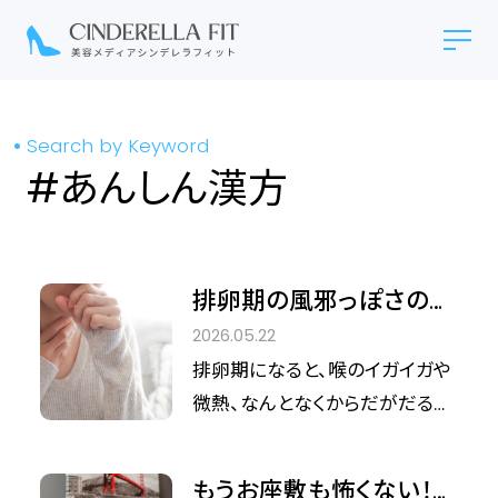
Search by Keyword
#あんしん漢方
排卵期の風邪っぽさの正
体は？喉のイガイガや微
2026.05.22
熱の原因と、今日からで
排卵期になると、喉のイガイガや
きるセルフケア
微熱、なんとなくからだがだるい
といった「風邪のような不調」を
感じることはありませんか？ この
もうお座敷も怖くない！足