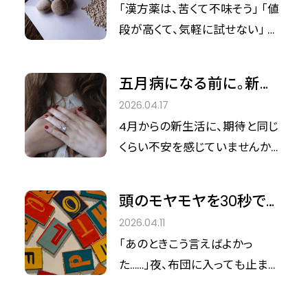
している3つのこと｜知っ
「漢方薬は、苦くて不味そう」 「値
いうトラブルかもしれません。
ておきたい現代の漢方活
段が高くて、気軽に試せない」 そ
用術
んな理由で、漢方薬を選択肢か
ら外していませんか？ 実はそれ、
五月病になる前に。新生
とてももったいないことかもしれ
活のソワソワ・動悸・胃の
2026.04.17
ません。 現在の漢方薬は、昔なが
不調を漢方薬でリセット
4月からの新生活に、期待と同じ
らの煎じて飲むものだけではな
する方法
くらい不安を感じていませんか？
く、顆粒や錠剤など日常生活に取
環境が大きく変わる春は、知らな
り入れやすい形状のものが中心
いうちにストレスがたまりやすく、
になっています。 体質や症状に合
頭のモヤモヤを30秒でリ
自律神経のバランスも乱れやす
えば、心強い選択肢のひとつにな
セット！魔法のデタラメ言
2026.04.11
い時期です。 ソワソワして落ち着
ります。 そこで今回は、漢方薬の
葉「ジブリッシュ」とは？
「あのときこう言えばよかっ
かない、動悸がする、胃の調子が
基本的な特徴や、気になるイメー
た……」夜、布団に入っても止まら
悪いなど、心やからだの不調を感
ジと実際との違いについて、「あ
ない一人反省会。考えすぎると、
じる人も少なくありません。 そこ
んしん漢方」の薬剤師、清水みゆ
脳は情報の波に揉まれて疲れ切