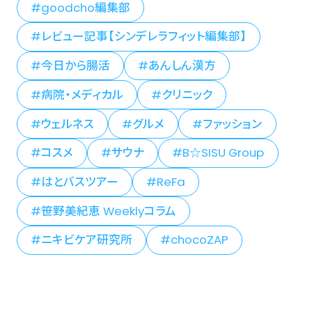
goodcho編集部
レビュー記事【シンデレラフィット編集部】
今日から腸活
あんしん漢方
病院・メディカル
クリニック
ウェルネス
グルメ
ファッション
コスメ
サウナ
B☆SISU Group
はとバスツアー
ReFa
笹野美紀恵 Weeklyコラム
ニキビケア研究所
chocoZAP