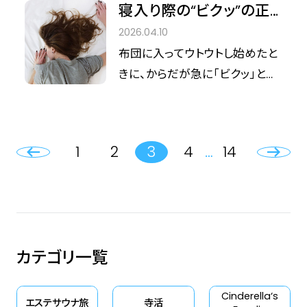
で今回は、新生活のストレスによ
寝入り際の“ビクッ”の正
きさんに教えてもらいました。
ってしまいます。 その思考のルー
る不調や五月病の予防に役立つ
体は？「入眠時ミオクロー
2026.04.10
プを断ち切るために、あえて“意
漢方薬について、「あんしん漢方」
ヌス」の原因と熟睡するた
布団に入ってウトウトし始めたと
味を捨てる”という選択をしてみ
の薬剤師、清水みゆきさんに教え
めのセルフケア
きに、からだが急に「ビクッ」と動
ませんか？
てもらいました。
いて目が覚めてしまう……。 そん
なことが続くと、なかなか安心し
て寝ることができませんよね。 じ
1
2
3
4
…
14
つは、あの現象には医学的な理
由やメカニズムがあります。 ただ
不快なだけだからと放置してお
くと、睡眠の質が下がってしまう
ことも。 しかし、適切な対策をと
カテゴリ一覧
り入れることで、発生頻度を減ら
すことも可能です。 今回は、睡眠
Cinderella‘s
時のビクつきの原因と、軽減する
エステサウナ旅
寺活