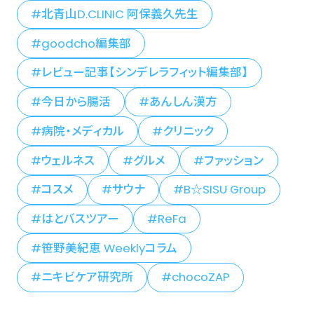
北青山D.CLINIC 阿保義久先生
goodcho編集部
レビュー記事【シンデレラフィット編集部】
今日から腸活
あんしん漢方
病院・メディカル
クリニック
ウェルネス
グルメ
ファッション
コスメ
サウナ
B☆SISU Group
はとバスツアー
ReFa
笹野美紀恵 Weeklyコラム
ニキビケア研究所
chocoZAP