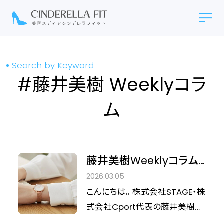
Search by Keyword
#藤井美樹 Weeklyコラ
ム
藤井美樹Weeklyコラム
Vol.24 自分を生きている
2026.03.05
人の、時間の使い方
こんにちは。 株式会社STAGE・株
式会社Cport代表の藤井美樹で
す。 前回は、整えることは「自分