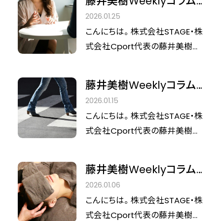
藤井美樹Weeklyコラム
くるのが「場」や「チーム」の空気
Vol.18 信頼を損なわない
2026.01.25
です。 なぜか自然に回っている場
距離感。境界線と第一印
こんにちは。 株式会社STAGE・株
所。 特別な指示がなくても、前に
象の話
式会社Cport代表の藤井美樹で
進んでいくチーム。 今日は、その
す。 前回は、人との距離感は相手
背景にある在り方について考え
との駆け引きではなく、 自分の軸
てみたいと思います。
藤井美樹Weeklyコラム
から生まれるものだ、という話を
Vol.17 人との関係を整え
2026.01.15
しました。 今回はそこから一歩進
る。距離感は自分の軸か
こんにちは。 株式会社STAGE・株
んで、 距離感がどのように外に表
ら生まれる
式会社Cport代表の藤井美樹で
れ、相手に伝わっていくのかにつ
す。 これまでこのコラムでは、 外
いて考えてみたいと思います。
見、行動、感情、そして脳の状態
藤井美樹Weeklyコラム
と、 自分自身のコンディションを
Vol.16 脳の休息が、すべ
2026.01.06
整えることについてお話ししてき
ての整え方の土台になる
こんにちは。 株式会社STAGE・株
ました。 自分が整ってくると、不
式会社Cport代表の藤井美樹で
思議と次に気になってくるのが