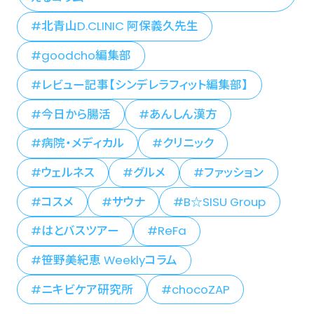
北青山D.CLINIC 阿保義久先生
goodcho編集部
レビュー記事【シンデレラフィット編集部】
今日から腸活
あんしん漢方
病院・メディカル
クリニック
ウェルネス
グルメ
ファッション
コスメ
サウナ
B☆SISU Group
はとバスツアー
ReFa
笹野美紀恵 Weeklyコラム
ニキビケア研究所
chocoZAP