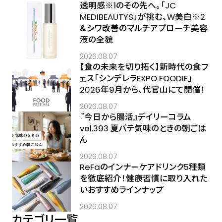
透明感※1のその先へ――。「JC
MEDIBEAUTYS」が挑む、W美白※2
＆シワ改善のマルチアプローチ美容
液の全貌
2026.08.07
【食の未来を切り拓く】新時代の食フ
ェス「シンデレラEXPO FOODIE」
2026年9月から、代官山にて開催！
2026.08.07
『今日から腸活』デイリーコラム
vol.393 夏バテ気味のときの朝ごは
ん
2026.08.07
ReFaのインナーケアドリンク5種類
を徹底紹介！健康習慣に取り入れた
いおすすめラインナップ
2026.08.07
カテゴリ一覧