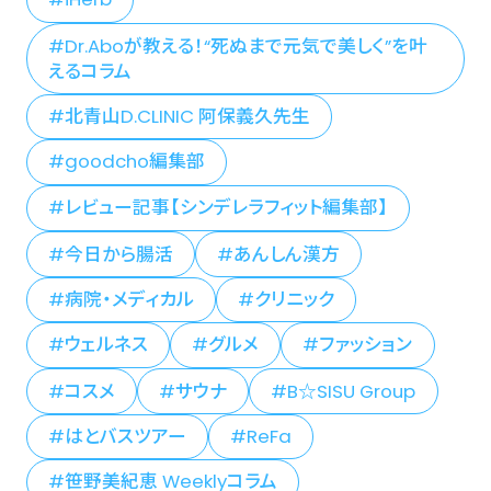
Dr.Aboが教える！“死ぬまで元気で美しく”を叶
えるコラム
北青山D.CLINIC 阿保義久先生
goodcho編集部
レビュー記事【シンデレラフィット編集部】
今日から腸活
あんしん漢方
病院・メディカル
クリニック
ウェルネス
グルメ
ファッション
コスメ
サウナ
B☆SISU Group
はとバスツアー
ReFa
笹野美紀恵 Weeklyコラム