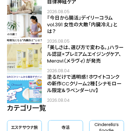
自律神経ケア
2026.08.05
『今日から腸活』デイリーコラム
vol.391 女性の大敵「内臓冷え」と
は？
2026.08.05
「美しさは、選び方で変わる。」ハラー
ル認証×プレミアムエイジングケア、
Meravi（メラヴィ）が発売
2026.08.04
塗るだけで透明感！ホワイトコンク
の新作CCクリーム2種【シナモロー
ル限定＆ラベンダーUV】
2026.08.04
カテゴリ一覧
Cinderella‘s
エステサウナ旅
寺活
Foodie