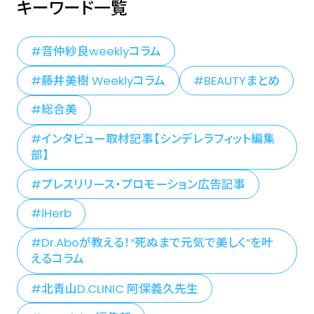
キーワード一覧
音仲紗良weeklyコラム
藤井美樹 Weeklyコラム
BEAUTYまとめ
総合美
インタビュー取材記事【シンデレラフィット編集
部】
プレスリリース・プロモーション広告記事
iHerb
Dr.Aboが教える！“死ぬまで元気で美しく”を叶
えるコラム
北青山D.CLINIC 阿保義久先生