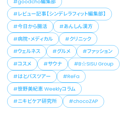
goodcho編集部
レビュー記事【シンデレラフィット編集部】
今日から腸活
あんしん漢方
病院・メディカル
クリニック
ウェルネス
グルメ
ファッション
コスメ
サウナ
B☆SISU Group
はとバスツアー
ReFa
笹野美紀恵 Weeklyコラム
ニキビケア研究所
chocoZAP