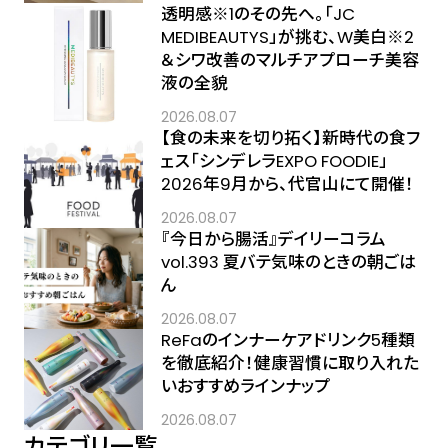
透明感※1のその先へ――。「JC
MEDIBEAUTYS」が挑む、W美白※2
＆シワ改善のマルチアプローチ美容
液の全貌
2026.08.07
【食の未来を切り拓く】新時代の食フ
ェス「シンデレラEXPO FOODIE」
2026年9月から、代官山にて開催！
2026.08.07
『今日から腸活』デイリーコラム
vol.393 夏バテ気味のときの朝ごは
ん
2026.08.07
ReFaのインナーケアドリンク5種類
を徹底紹介！健康習慣に取り入れた
いおすすめラインナップ
2026.08.07
カテゴリ一覧