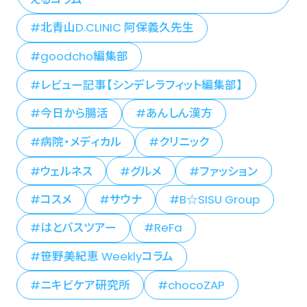
北青山D.CLINIC 阿保義久先生
goodcho編集部
レビュー記事【シンデレラフィット編集部】
今日から腸活
あんしん漢方
病院・メディカル
クリニック
ウェルネス
グルメ
ファッション
コスメ
サウナ
B☆SISU Group
はとバスツアー
ReFa
笹野美紀恵 Weeklyコラム
ニキビケア研究所
chocoZAP