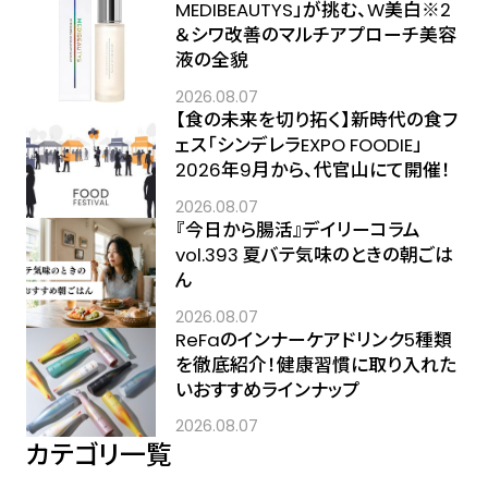
MEDIBEAUTYS」が挑む、W美白※2
＆シワ改善のマルチアプローチ美容
液の全貌
2026.08.07
【食の未来を切り拓く】新時代の食フ
ェス「シンデレラEXPO FOODIE」
2026年9月から、代官山にて開催！
2026.08.07
『今日から腸活』デイリーコラム
vol.393 夏バテ気味のときの朝ごは
ん
2026.08.07
ReFaのインナーケアドリンク5種類
を徹底紹介！健康習慣に取り入れた
いおすすめラインナップ
2026.08.07
カテゴリ一覧