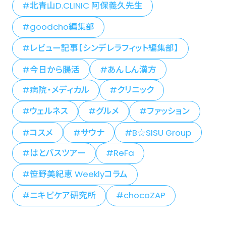
北青山D.CLINIC 阿保義久先生
goodcho編集部
レビュー記事【シンデレラフィット編集部】
今日から腸活
あんしん漢方
病院・メディカル
クリニック
ウェルネス
グルメ
ファッション
コスメ
サウナ
B☆SISU Group
はとバスツアー
ReFa
笹野美紀恵 Weeklyコラム
ニキビケア研究所
chocoZAP