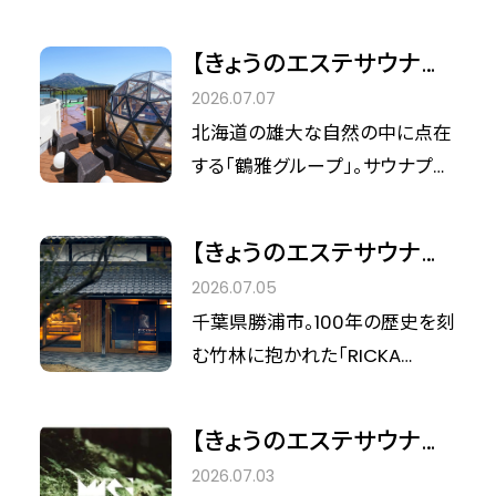
兼 宿泊部長 安部 剛士佐さ
ーブ香る雪が舞う、「リト
なウェルネスの聖地が誕生しまし
折々の自然と、溢れる源泉掛け
ま（あべたけしさ Takeshisa
リートクールサウナ」体験
た。「PGMホテルリゾート沖縄」。
流しの天然温泉。心ほどけるプラ
【きょうのエステサウナ旅
Abe）さま、マーケティングコミュ
サウナプロデューサー笹野美紀
イベートな空間で、五感を解放す
VOL.14】大自然ととのう、
2026.07.07
ニケーションズ マネージャー
恵氏の哲学が息づくこの場所で
るひとときを過ごしませんか。
湖畔の聖域。鶴雅グルー
北海道の雄大な自然の中に点在
川上 渚（かわかみなぎさ
は、ただ汗を流すだけでなく、五
プで巡る、最新のサウナ・
する「鶴雅グループ」。サウナプロ
Kawakami Nagisa ）さま にお
感を研ぎ澄ます「究極のリトリー
リトリート
デューサー笹野美紀恵氏の感性
話を伺いました。
ト」が待っています。沖縄にいな
が光る、進化し続けるサウナ体験
がらにして雪に触れる、そんな非
【きょうのエステサウナ旅
は、今、多くのサウナーの注目を
日常のサウナ体験へ出かけませ
VOL.13】竹林が奏でる、静
2026.07.05
集めています。 阿寒湖の星空を
んか。
寂のシンフォニー。千葉・
千葉県勝浦市。100年の歴史を刻
仰ぐドーム型サウナから、2026
勝浦「RICKA
む竹林に抱かれた「RICKA
年8月10日に誕生する最新施設
KATSUURA」で響き合う、
KATSUURA」は、1日1組限定とい
「しこつ湖 鶴雅別荘 湖白の抄」ま
特別なリトリート
う贅沢な空間で、自分たちだけの
で。五感を研ぎ澄ます「最新のと
【きょうのエステサウナ旅
物語を紡ぐための隠れ家リトリー
とのい」を体験する旅へ出かけま
VOL.12】比叡山の麓で、生
2026.07.03
トヴィラです。 音楽の響きのよう