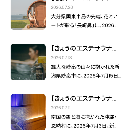
ートに基づくJTB「2025年度サー
在
VOL.17】岬の特等席で、自
2026.07.20
ビス最優秀旅館・ホテル」沖縄エ
然の時に浸る。大分・長崎
大分県国東半島の先端、花とア
リアの優秀賞（大規模施設部門）
鼻『長崎鼻ヴィラリゾー
ートが彩る「長崎鼻」に、2026年
のダブル受賞を果たした「ハイア
ト』で紡ぐ、自分を整える
7月19日、新たな滞在拠点「長崎
ット リージェンシー 瀬良垣アイ
滞在体験
鼻ヴィラリゾート」がグランドオー
ランド 沖縄」。 沖縄県恩納村の海
【きょうのエステサウナ旅
プンしました。 周防灘を180度見
に浮かぶ「瀬良垣島」という島ま
VOL.16】四季と温泉が溶
2026.07.18
渡す絶景の丘の上。ここにあるの
るごとのロケーションを活かし、
け合う、高原の隠れ家。新
雄大な妙高の山々に抱かれた新
は、潮騒の音と、水平線に沈む夕
訪れる人に“心和む満ち足りた時
潟・妙高『Villa El Cielo
潟県妙高市に、2026年7月15日、
陽、そして夜を彩る満天の星空で
間”を提供し続ける同ホテル。今
Myoko』で紡ぐ、心ほどけ
新たな滞在拠点「Villa El Cielo
す。日常の忙しさを忘れ、ただ目
回は、その唯一無二の滞在価値
るリトリート体験
Myoko」が誕生しました。 良質な
の前の自然と溶け合う。そんな
【きょうのエステサウナ旅
や、スタッフの皆様が育む極上の
パウダースノーで名高いこの地
「暮らすように過ごす」贅沢なひと
VOL.15】サウナの聖地『し
ホスピタリティー、そして間もなく
2026.07.11
で、今、真に求められているのは、
ときが、ここにあります。
きじ』の娘・笹野美紀恵氏
迎える10周年に向けた未来のビ
南国の空と海に抱かれた沖縄・
季節の移ろいを感じ、静かに自分
プロデュース。沖縄にハ
ジョンについて、副総支配人
恩納村に、2026年7月3日、新た
を癒やす「静寂の旅」です。四季