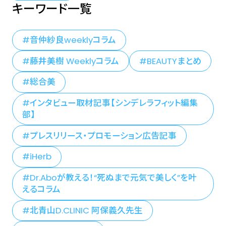
キーワード一覧
音仲紗良weeklyコラム
藤井美樹 Weeklyコラム
BEAUTYまとめ
総合美
インタビュー取材記事【シンデレラフィット編集
部】
プレスリリース・プロモーション広告記事
iHerb
Dr.Aboが教える！“死ぬまで元気で美しく”を叶
えるコラム
北青山D.CLINIC 阿保義久先生