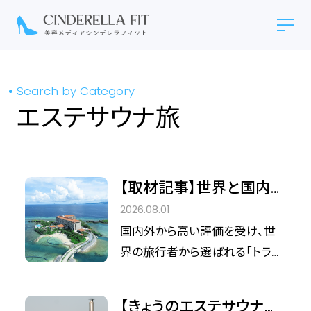
Search by Category
エステサウナ旅
【取材記事】世界と国内の
旅人を魅了し続ける理由
2026.08.01
――「ハイアット リージェンシ
国内外から高い評価を受け、世
ー 瀬良垣アイランド 沖
界の旅行者から選ばれる「トラベ
縄」が創出する“島まるご
ラーズチョイス アワード」4年連
と”の贅沢なウェルネス滞
続受賞、そして国内の宿泊アンケ
【きょうのエステサウナ旅