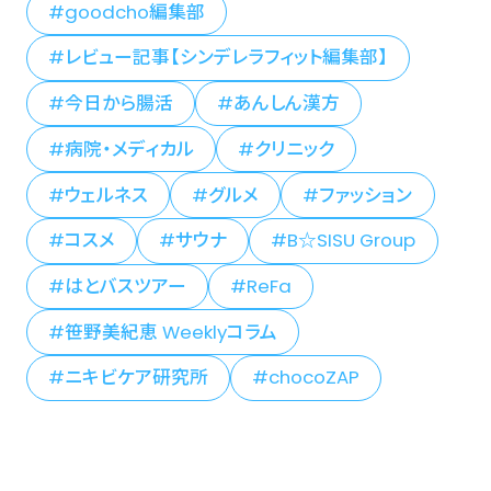
goodcho編集部
レビュー記事【シンデレラフィット編集部】
今日から腸活
あんしん漢方
病院・メディカル
クリニック
ウェルネス
グルメ
ファッション
コスメ
サウナ
B☆SISU Group
はとバスツアー
ReFa
笹野美紀恵 Weeklyコラム
ニキビケア研究所
chocoZAP