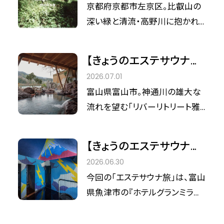
せんか。
まれ変わる。京都・八瀬
京都府京都市左京区。比叡山の
に調和する5つの棟と、心身を解
「moksa」で叶える、魂の
深い緑と清流・高野川に抱かれ
き放つ本格サウナが、日常のノイ
解放
た「moksa」は、歴史ある療養の
ズを消し去り、本質的な休息へと
地・八瀬に誕生した、まさに心身
誘います。 “竹林に囲まれた、100
【きょうのエステサウナ旅
を再起動させるための隠れ家で
年の隠れ家” 「RICKA」の名の由
VOL.11】神通川のせせらぎ
2026.07.01
す。 サウナのスペシャリスト・笹野
来は、竹の楽器「律管（りっか
とアートに浸る。富山・リ
富山県富山市。神通川の雄大な
美紀恵氏プロデュースのプライ
ん）」。風に揺れる竹の音、川のせ
バーリトリート雅樂倶で
流れを望む「リバーリトリート雅
ベートサウナと、現代作家が手が
せらぎ、そして仲間と交わす笑い
叶える、魂のリトリート
樂倶」は、現代を生きる私たちが
ける空間が、深い“生まれ変わ
声。ここにあるのは、自然と共鳴
求める静謐な隠れ家です。 サウ
り”の体験を導きます。 “再生の地
【きょうのエステサウナ旅
し、五感が研ぎ澄まされる特別
ナのスペシャリスト・笹野美紀恵
で叶える、魂の解放” 「moksa」と
VOL.10】空と海と、立山連
な“Chillout”体験です。
2026.06.30
氏のプロデュースにより、この地
は、梵語で「解脱」や「解放」を意
峰に抱かれて。富山・魚津
今回の「エステサウナ旅」は、富山
に息づくアートと温泉が、深い心
味する言葉。かつて傷ついた皇子
で味わうアートと絶景の
県魚津市の『ホテルグランミラー
身の解放を導くリトリート体験で
を癒したと伝わるこの地で、現代
整い
ジュ』屋上に広がる温浴施設『ス
す。
の暮らしに疲れた心身を清め、新
パ・バルナージュ』へ。 蜃気楼の