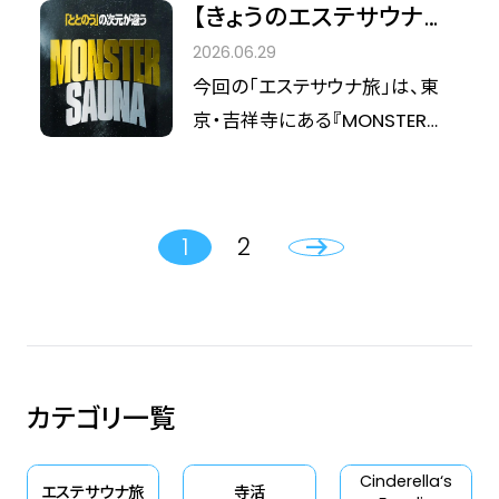
【きょうのエステサウナ旅
たな自分へと還っていく。そんな
街として知られる魚津の空、雄大
VOL.9】吉祥寺で出会う、
祈りのような滞在が、ここにはあ
2026.06.29
な立山連峰、そして深く青い富山
自分をほどく時間。サウナ
ります。
今回の「エステサウナ旅」は、東
湾。地上約40メートルの高さから
と心地よい余白の楽しみ
京・吉祥寺にある『MONSTER
見渡す景色は、訪れる人の視界
方
SAUNA』へ。 吉祥寺駅という馴
を大きく開き、心のコリまで解き
染みのある場所にありながら、一
ほぐしてくれるようです。 サウナ
歩中へ入るとふっと空気が切り
は、単に汗を流す場所ではありま
1
2
替わる。そんな、日々の暮らしの
せん。訪れるたびに変化する「今
延長線上で自分をリセットできる
の自分」と向き合い、心身を最適
場所です。 ここでは、ただ汗を流
な状態へチューニングするため
すだけでなく、自分の心身の状態
の場所です。私たちが提案する
に合わせて過ごし方を選べるの
「エステサウナ旅ポイント」を指標
カテゴリ一覧
が魅力。忙しい日常の中で少し疲
に、自分だけの心地よい時間を
れたな、と感じたときに、自分の
お過ごしください。
Cinderella‘s
ための時間をゆるやかに持って
エステサウナ旅
寺活