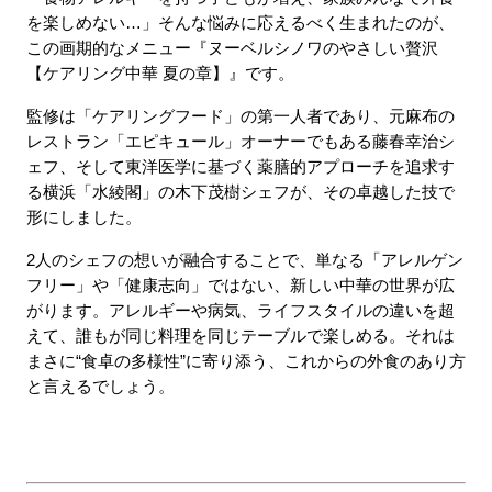
を楽しめない…」そんな悩みに応えるべく生まれたのが、
この画期的なメニュー『ヌーベルシノワのやさしい贅沢
【ケアリング中華 夏の章】』です。
監修は「ケアリングフード」の第一人者であり、元麻布の
レストラン「エピキュール」オーナーでもある藤春幸治シ
ェフ、そして東洋医学に基づく薬膳的アプローチを追求す
る横浜「水綾閣」の木下茂樹シェフが、その卓越した技で
形にしました。
2人のシェフの想いが融合することで、単なる「アレルゲン
フリー」や「健康志向」ではない、新しい中華の世界が広
がります。アレルギーや病気、ライフスタイルの違いを超
えて、誰もが同じ料理を同じテーブルで楽しめる。それは
まさに“食卓の多様性”に寄り添う、これからの外食のあり方
と言えるでしょう。