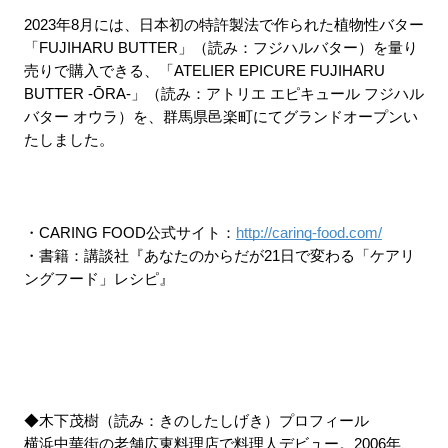
2023年8月には、日本初の特許製法で作られた植物性バター
「FUJIHARU BUTTER」（読み：フジハルバター）を量り
売りで購入できる、「ATELIER EPICURE FUJIHARU 
BUTTER -ŌRA-」（読み：アトリエ エピキュール フジハル
バター オウラ）を、群馬県邑楽町にてグランドオープンい
たしました。
・CARING FOOD公式サイト：
http://caring-food.com/
・書籍：講談社『あなたのからだが21日で変わる「ケアリ
ングフード」レシピ』
◆木下茂樹（読み：きのしたしげき）プロフィール
横浜中華街の老舗広東料理店で料理人デビュー。2006年、