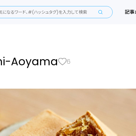
記事
ami-Aoyama
6