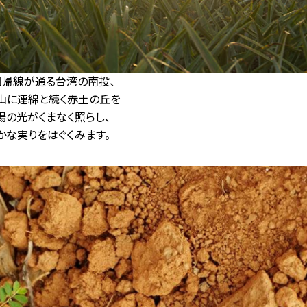
回帰線が通る台湾の南投、
山に連綿と続く赤土の丘を
陽の光がくまなく照らし、
かな実りをはぐくみます。