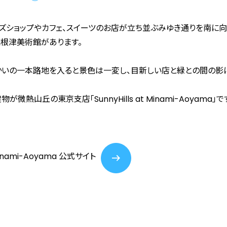
ズショップやカフェ、スイーツのお店が立ち並ぶみゆき通りを南に向
根津美術館があります。
かいの一本路地を入ると景色は一変し、目新しい店と緑との間の影
丘の東京支店「SunnyHills at Minami-Aoyama」で
t Minami-Aoyama 公式サイト