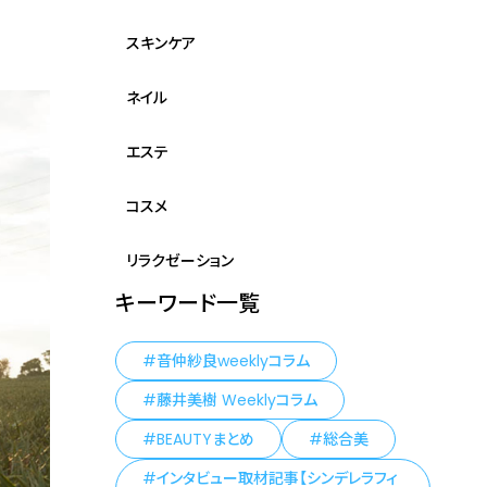
スキンケア
ネイル
エステ
コスメ
リラクゼーション
キーワード一覧
音仲紗良weeklyコラム
藤井美樹 Weeklyコラム
BEAUTYまとめ
総合美
インタビュー取材記事【シンデレラフィ