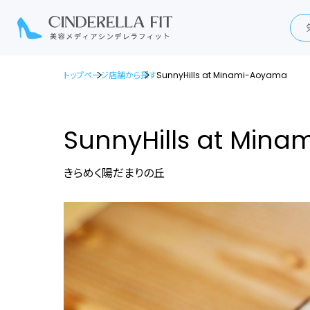
トップページ
店舗から探す
SunnyHills at Minami-Aoyama
SunnyHills at Min
きらめく陽だまりの丘