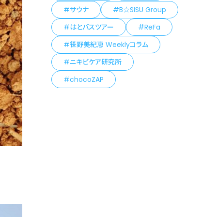
サウナ
B☆SISU Group
はとバスツアー
ReFa
笹野美紀恵 Weeklyコラム
ニキビケア研究所
chocoZAP