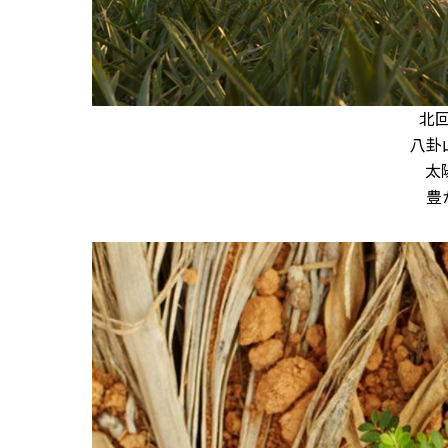
北
八卦
太
豊