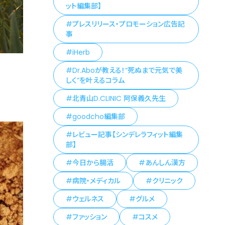
ット編集部】
プレスリリース・プロモーション広告記
事
iHerb
Dr.Aboが教える！“死ぬまで元気で美
しく”を叶えるコラム
北青山D.CLINIC 阿保義久先生
goodcho編集部
レビュー記事【シンデレラフィット編集
部】
今日から腸活
あんしん漢方
病院・メディカル
クリニック
ウェルネス
グルメ
ファッション
コスメ