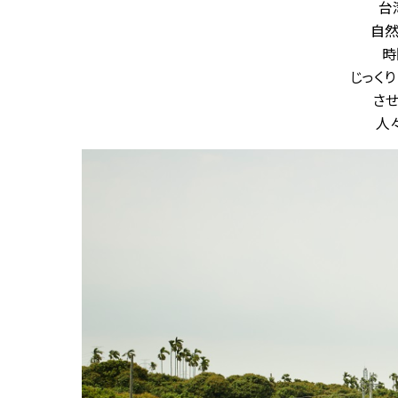
台
自然
時
じっく
さ
人