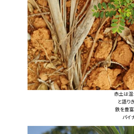
赤土は温
と語り
鉄を豊富
パイ