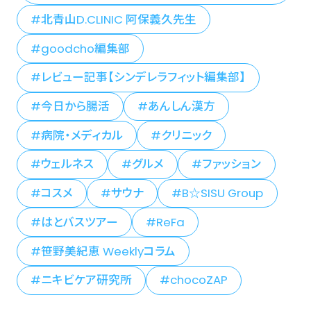
北青山D.CLINIC 阿保義久先生
goodcho編集部
レビュー記事【シンデレラフィット編集部】
今日から腸活
あんしん漢方
病院・メディカル
クリニック
ウェルネス
グルメ
ファッション
コスメ
サウナ
B☆SISU Group
はとバスツアー
ReFa
笹野美紀恵 Weeklyコラム
ニキビケア研究所
chocoZAP