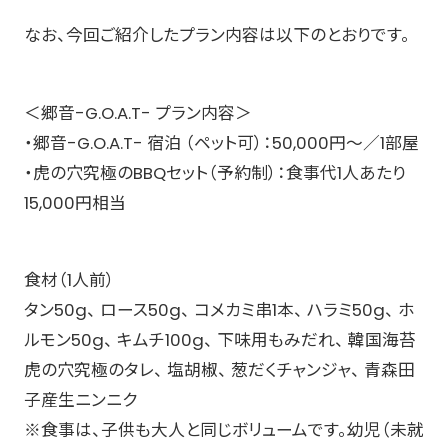
なお、今回ご紹介したプラン内容は以下のとおりです。
＜郷音-G.O.A.T- プラン内容＞
・郷音-G.O.A.T- 宿泊 （ペット可）：50,000円～／1部屋
・虎の穴究極のBBQセット（予約制）：食事代1人あたり
15,000円相当
食材（1人前）
タン50g、 ロース50g、 コメカミ串1本、 ハラミ50g、 ホ
ルモン50g、 キムチ100g、 下味用もみだれ、 韓国海苔
虎の穴究極のタレ、 塩胡椒、 葱だくチャンジャ、 青森田
子産生ニンニク
※食事は、子供も大人と同じボリュームです。幼児（未就