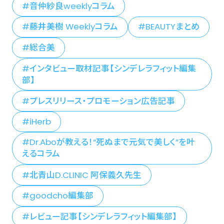
音仲紗良weeklyコラム
藤井美樹 Weeklyコラム
BEAUTYまとめ
総合美
インタビュー取材記事【シンデレラフィット編集
部】
プレスリリース・プロモーション広告記事
iHerb
Dr.Aboが教える！“死ぬまで元気で美しく”を叶
えるコラム
北青山D.CLINIC 阿保義久先生
goodcho編集部
レビュー記事【シンデレラフィット編集部】