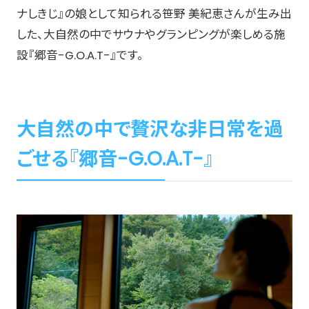
ナしきじ』の娘として知られる笹野 美紀恵さんが生み出
した、大自然の中でサウナやグランピングが楽しめる施
設『郷音-G.O.A.T-』です。
大自然の中で贅沢な非日常を過
ごせる『郷音-G.O.A.T-』