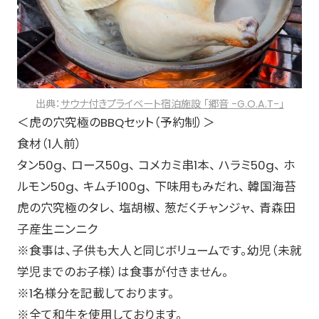
出典：
サウナ付きプライベート宿泊施設 「郷音 -G.O.A.T-」
＜虎の穴究極のBBQセット（予約制）＞
食材（1人前）
タン50g、 ロース50g、 コメカミ串1本、 ハラミ50g、 ホ
ルモン50g、 キムチ100g、 下味用もみだれ、 韓国海苔
虎の穴究極のタレ、 塩胡椒、 葱だくチャンジャ、 青森田
子産生ニンニク
※食事は、子供も大人と同じボリュームです。幼児（未就
学児までのお子様）は食事が付きません。
※1名様分を記載しております。
※全て和牛を使用しております。