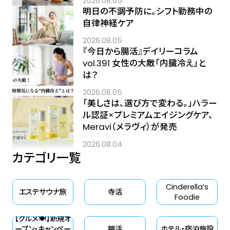
2026.08.05
明日の不調予防に。シフト勤務中の
自律神経ケア
2026.08.05
『今日から腸活』デイリーコラム
vol.391 女性の大敵「内臓冷え」と
は？
2026.08.05
「美しさは、選び方で変わる。」ハラー
ル認証×プレミアムエイジングケア、
Meravi（メラヴィ）が発売
2026.08.04
カテゴリ一覧
Cinderella‘s
エステサウナ旅
寺活
Foodie
【グルメ🍽】新規オ
ープン・キャンペー
腸活
ホテル・宿泊施設