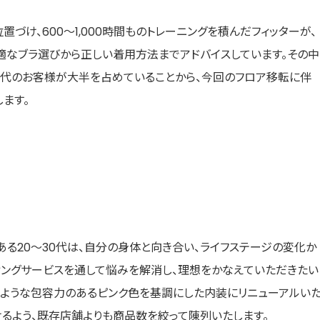
づけ、600～1,000時間ものトレーニングを積んだフィッターが、
適なブラ選びから正しい着用方法までアドバイスしています。その中
、20～30代のお客様が大半を占めていることから、今回のフロア移転に伴
ます。
客層である20～30代は、自分の身体と向き合い、ライフステージの変化か
ィングサービスを通して悩みを解消し、理想をかなえていただきたい
るような包容力のあるピンク色を基調にした内装にリニューアルい
けるよう、既存店舗よりも商品数を絞って陳列いたします。