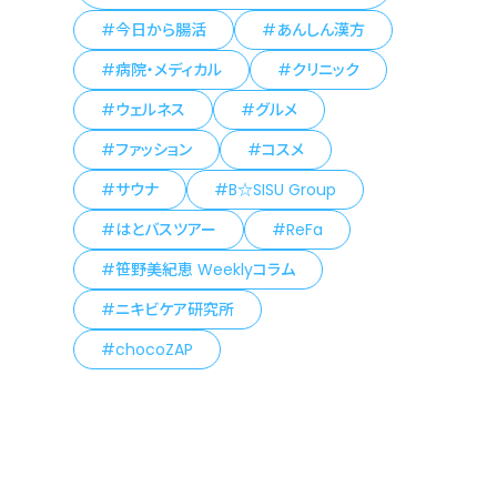
今日から腸活
あんしん漢方
病院・メディカル
クリニック
ウェルネス
グルメ
ファッション
コスメ
サウナ
B☆SISU Group
はとバスツアー
ReFa
笹野美紀恵 Weeklyコラム
ニキビケア研究所
chocoZAP