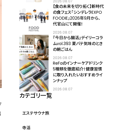
2026.08.07
【食の未来を切り拓く】新時代
の食フェス「シンデレラEXPO
FOODIE」2026年9月から、
代官山にて開催！
2026.08.07
『今日から腸活』デイリーコラ
ムvol.393 夏バテ気味のとき
の朝ごはん
2026.08.07
ReFaのインナーケアドリンク
5種類を徹底紹介！健康習慣
に取り入れたいおすすめライ
ンナップ
2026.08.07
カテゴリ一覧
す
宿
エステサウナ旅
寺活