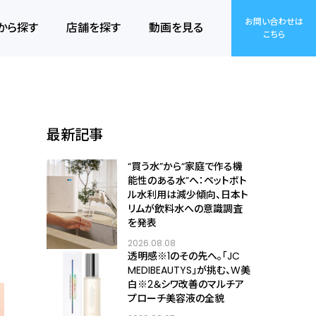
お問い合わせは
から探す
店舗を探す
動画を見る
こちら
最新記事
“買う水”から“家庭で作る機
能性のある水”へ：ペットボト
ル水利用は減少傾向、日本ト
リムが飲料水への意識調査
を発表
2026.08.08
透明感※1のその先へ――。「JC
MEDIBEAUTYS」が挑む、W美
白※2＆シワ改善のマルチア
プローチ美容液の全貌