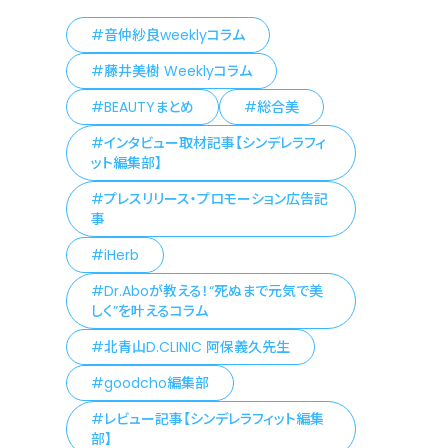
音仲紗良weeklyコラム
藤井美樹 Weeklyコラム
BEAUTYまとめ
総合美
インタビュー取材記事【シンデレラフィ
ット編集部】
プレスリリース・プロモーション広告記
事
iHerb
Dr.Aboが教える！“死ぬまで元気で美
しく”を叶えるコラム
北青山D.CLINIC 阿保義久先生
goodcho編集部
レビュー記事【シンデレラフィット編集
部】