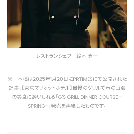
レストランシェフ 鈴木 勇一
※ 本稿は2025年1月20日にPRTIMESにて公開された
記事、【東京マリオットホテル】自慢のグリルで春の山海
の美食に酔いしれる「G'S GRILL DINNER COURSE -
SPRING-」発売を再編したものです。