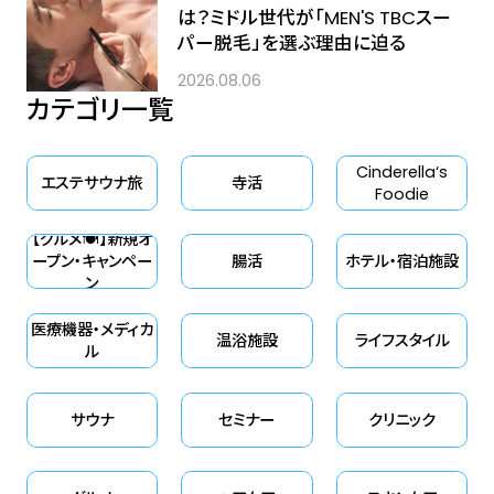
は？ミドル世代が「MEN'S TBCスー
パー脱毛」を選ぶ理由に迫る
2026.08.06
カテゴリ一覧
Cinderella‘s
エステサウナ旅
寺活
Foodie
【グルメ🍽】新規オ
ープン・キャンペー
腸活
ホテル・宿泊施設
ン
医療機器・メディカ
温浴施設
ライフスタイル
ル
サウナ
セミナー
クリニック