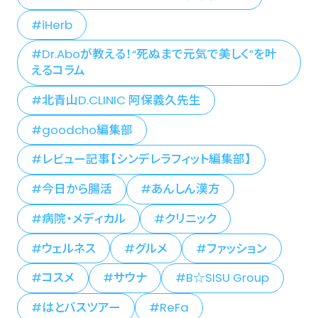
iHerb
Dr.Aboが教える！“死ぬまで元気で美しく”を叶
えるコラム
北青山D.CLINIC 阿保義久先生
goodcho編集部
レビュー記事【シンデレラフィット編集部】
今日から腸活
あんしん漢方
病院・メディカル
クリニック
ウェルネス
グルメ
ファッション
コスメ
サウナ
B☆SISU Group
はとバスツアー
ReFa