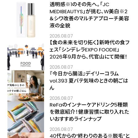
透明感※1のその先へ――。「JC
MEDIBEAUTYS」が挑む、W美白※2
＆シワ改善のマルチアプローチ美容
液の全貌
2026.08.07
【食の未来を切り拓く】新時代の食フ
ェス「シンデレラEXPO FOODIE」
2026年9月から、代官山にて開催！
2026.08.07
『今日から腸活』デイリーコラム
vol.393 夏バテ気味のときの朝ごは
ん
2026.08.07
ReFaのインナーケアドリンク5種類
を徹底紹介！健康習慣に取り入れた
いおすすめラインナップ
2026.08.07
40代からの“終わりのある※脱毛”と