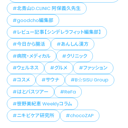
北青山D.CLINIC 阿保義久先生
goodcho編集部
レビュー記事【シンデレラフィット編集部】
今日から腸活
あんしん漢方
病院・メディカル
クリニック
ウェルネス
グルメ
ファッション
コスメ
サウナ
B☆SISU Group
はとバスツアー
ReFa
笹野美紀恵 Weeklyコラム
ニキビケア研究所
chocoZAP