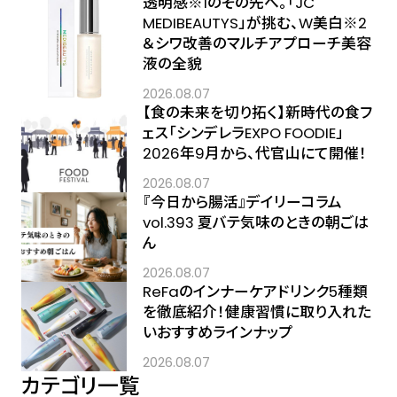
透明感※1のその先へ――。「JC
MEDIBEAUTYS」が挑む、W美白※2
＆シワ改善のマルチアプローチ美容
液の全貌
2026.08.07
【食の未来を切り拓く】新時代の食フ
ェス「シンデレラEXPO FOODIE」
2026年9月から、代官山にて開催！
2026.08.07
『今日から腸活』デイリーコラム
vol.393 夏バテ気味のときの朝ごは
ん
2026.08.07
ReFaのインナーケアドリンク5種類
を徹底紹介！健康習慣に取り入れた
いおすすめラインナップ
2026.08.07
カテゴリ一覧