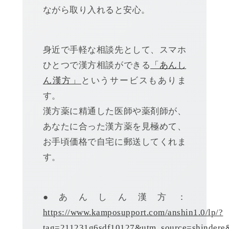
ながら取り入れると安心。
身近で手軽な相談先として、スマホ
ひとつで漢方相談ができる
「あんし
ん漢方」
というサービスもありま
す。
漢方薬に精通した医師や薬剤師が、
あなたに合った漢方薬を見極めて、
お手頃価格で自宅に郵送してくれま
す。
●あんしん漢方：
https://www.kamposupport.com/anshin1.0/lp/?
tag=211231g6sdf10127&utm_source=shindere