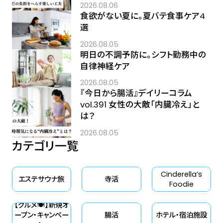
2026.08.06
食欲がない夏に。夏バテ食事ケア4
選
2026.08.05
明日の不調予防に。シフト勤務中の
自律神経ケア
2026.08.05
『今日から腸活』デイリーコラム
vol.391 女性の大敵「内臓冷え」と
は？
2026.08.05
カテゴリ一覧
Cinderella‘s
エステサウナ旅
寺活
Foodie
【グルメ🍽】新規オ
ープン・キャンペー
腸活
ホテル・宿泊施設