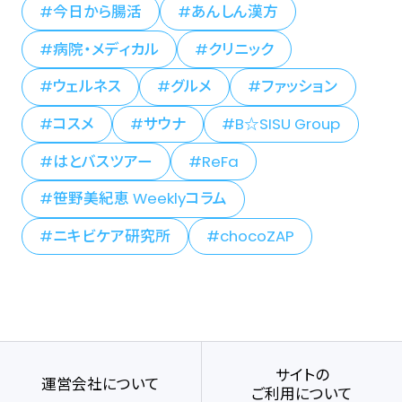
今日から腸活
あんしん漢方
病院・メディカル
クリニック
ウェルネス
グルメ
ファッション
コスメ
サウナ
B☆SISU Group
はとバスツアー
ReFa
笹野美紀恵 Weeklyコラム
ニキビケア研究所
chocoZAP
サイトの
運営会社について
ご利用について