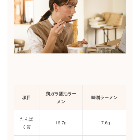
鶏ガラ醤油ラー
項目
味噌ラーメン
メン
たんぱ
16.7g
17.6g
く質