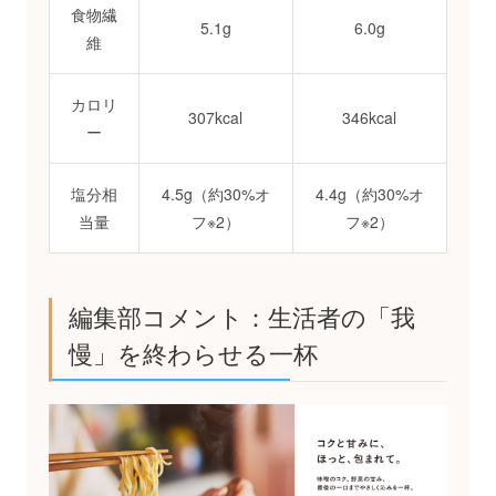
食物繊
5.1g
6.0g
維
カロリ
307kcal
346kcal
ー
塩分相
4.5g（約30%オ
4.4g（約30%オ
当量
フ※2）
フ※2）
編集部コメント：生活者の「我
慢」を終わらせる一杯