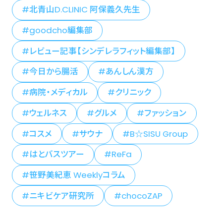
北青山D.CLINIC 阿保義久先生
goodcho編集部
レビュー記事【シンデレラフィット編集部】
今日から腸活
あんしん漢方
病院・メディカル
クリニック
ウェルネス
グルメ
ファッション
コスメ
サウナ
B☆SISU Group
はとバスツアー
ReFa
笹野美紀恵 Weeklyコラム
ニキビケア研究所
chocoZAP