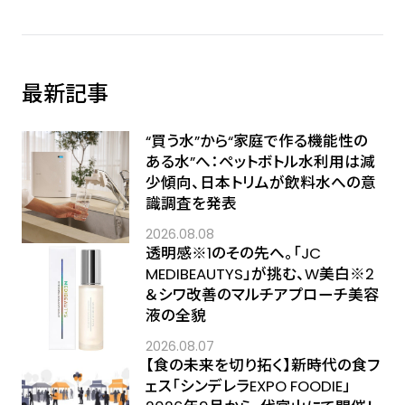
最新記事
“買う水”から“家庭で作る機能性の
ある水”へ：ペットボトル水利用は減
少傾向、日本トリムが飲料水への意
識調査を発表
2026.08.08
透明感※1のその先へ――。「JC
MEDIBEAUTYS」が挑む、W美白※2
＆シワ改善のマルチアプローチ美容
液の全貌
2026.08.07
【食の未来を切り拓く】新時代の食フ
ェス「シンデレラEXPO FOODIE」