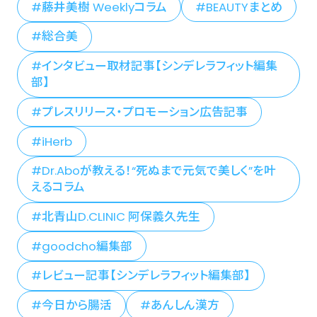
藤井美樹 Weeklyコラム
BEAUTYまとめ
総合美
インタビュー取材記事【シンデレラフィット編集
部】
プレスリリース・プロモーション広告記事
iHerb
Dr.Aboが教える！“死ぬまで元気で美しく”を叶
えるコラム
北青山D.CLINIC 阿保義久先生
goodcho編集部
レビュー記事【シンデレラフィット編集部】
今日から腸活
あんしん漢方