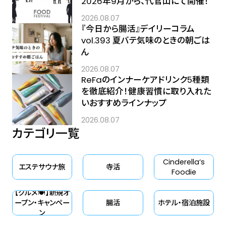
2026年9月から、代官山にて開催！
2026.08.07
『今日から腸活』デイリーコラム
vol.393 夏バテ気味のときの朝ごは
ん
2026.08.07
ReFaのインナーケアドリンク5種類
を徹底紹介！健康習慣に取り入れた
いおすすめラインナップ
2026.08.07
カテゴリ一覧
Cinderella‘s
エステサウナ旅
寺活
Foodie
【グルメ🍽】新規オ
ープン・キャンペー
腸活
ホテル・宿泊施設
ン