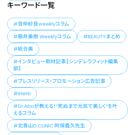
キーワード一覧
音仲紗良weeklyコラム
藤井美樹 Weeklyコラム
BEAUTYまとめ
総合美
インタビュー取材記事【シンデレラフィット編集
部】
プレスリリース・プロモーション広告記事
iHerb
Dr.Aboが教える！“死ぬまで元気で美しく”を叶
えるコラム
北青山D.CLINIC 阿保義久先生