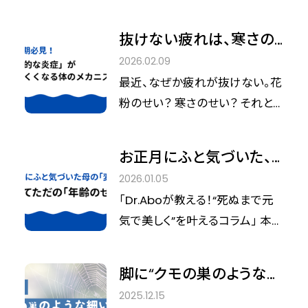
ンデレラフィット』が贈る、
社会に優しさを紡ぐプラットフォ
といった、深刻な精神的ストレス
第9回「シンデレラEXPO」
ームへ〜 美容メディア「シンデレ
を抱えている実態が浮き彫りに
抜けない疲れは、寒さの
ラフィット」を運営する株式会社
6月5日(金)開催決定
なりました。 「育児で自分のこと
せい？ 2月に体が回復し
2026.02.09
BEAUTY＆TECHNOLOGIES（代
は後回し」「通院する時間がな
にくくなる本当の理由
最近、なぜか疲れが抜けない。花
表：高部 直哉）は、2026年6月5
い」——。 そんな多忙な現代のマ
粉のせい？ 寒さのせい？ それと
日（金）、第9回目となる「シンデ
マたちが抱える物理的・心理的な
も年齢のせい？2月になると、毎
レラEXPO 9th」を開催いたしま
ハードルを、いかにして取り払う
年同じような不調を感じる方も
す。今回は「いたわりの連鎖反応」
お正月にふと気づいた、
べきか。 今回は、女性専門の薄毛
多いのではないでしょうか。実は
をテーマに、美容を通じて自己と
母の「変化」 「年齢のせ
治療を行う「リアスクリニック」を
2026.01.05
この時期の体では、単なる季節の
社会を慈しむ、新しい時代の美の
い」で終わらせないため
取材。セルフケアの限界点から、
「Dr.Aboが教える！“死ぬまで元
変化では片づけられない、ある
在り方を提案します。
に、医師が伝えたいこと
忙しい合間でも継続をサポート
気で美しく”を叶えるコラム」 本連
特徴的な状態が起きています。
する「オンライン×対面」の診療ス
載では、北青山D.CLINIC院長の
それが、すでに起きている炎症が
タイルについて詳しく伺いまし
阿保義久先生が、忙しい現代女
長引きやすく、回復しづらい体内
脚に“クモの巣のような細
た。 一人で鏡を見て溜息をつく
性の健康と美を守るヒントをお届
環境です。 冬の寒さが残るなか
い血管”ありませんか？ 実
2025.12.15
時間は、もう終わり。専門的な視
けします。 お正月、久しぶりに実