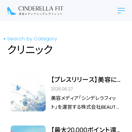
Search by Category
クリニック
【プレスリリース】美容に
国境はない。100名のイン
2026.06.27
フルエンサーが集結する
美容メディア「シンデレラフィッ
「シンデレラEXPO 10th」9
ト」を運営する株式会社BEAUTY
月開催決定
＆TECHNOLOGIES（本社：代表取
締役：高部直哉）は、2026年9
【最大20,000ポイント還