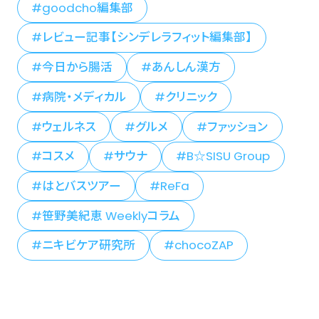
goodcho編集部
レビュー記事【シンデレラフィット編集部】
今日から腸活
あんしん漢方
病院・メディカル
クリニック
ウェルネス
グルメ
ファッション
コスメ
サウナ
B☆SISU Group
はとバスツアー
ReFa
笹野美紀恵 Weeklyコラム
ニキビケア研究所
chocoZAP