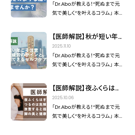
で花粉の飛散が始まる2月。体の
は治せる脚の細い血管ト
「Dr.Aboが教える！“死ぬまで元
点を取り入れることは、ママが自
家へ。家族で食卓を囲み、並んで
中では、目には見えない負担が
ラブルと、冬が治療のチャ
気で美しく”を叶えるコラム」 本連
分自身の健やかな毎日を取り戻
歩き、何気ない会話をしていると
静かに重なり合っています。今回
ンスのワケ
載では、北青山D.CLINIC院長の
すための、大切な一歩となります
きにふと、こんな小さな違和感を
は花粉症を入り口に、なぜこの季
阿保義久先生が、忙しい現代女
覚えたことはありませんか？ 「同
【医師解説】秋が短い年こ
節に疲れや不調が長引きやすく
性の健康と美を守るヒントをお届
じ話を、短い間隔で繰り返すよう
そ注意！ 寒暖差疲労のサ
なるのかを、医師の視点からやさ
2025.11.10
けします。 「これ、いつの間にでき
になった」 「前より歩くスピードが
インと、今すぐできるセル
しくひも解いていきます。
「Dr.Aboが教える！“死ぬまで元
た…？」 ふと鏡に映った脚を見て、
遅くなった気がする」 「膝や腰の
フケア
気で美しく”を叶えるコラム」 本連
赤や青の細い血管がクモの巣の
痛みを、前より口にするようにな
載では、北青山D.CLINIC院長の
ように浮いていることに気づく
った」 大きな病気があるわけで
阿保義久先生が、忙しい現代女
──そんな経験はありません
【医師解説】夜ふくらはぎ
はないのに、どこか以前と違う。
性の健康と美を守るヒントをお届
か？ 実はそれ、「レッグベイン」と
がつるのは危険信号！ 放
親世代の変化は、検査結果より
2025.10.06
けします。 「秋、あった？」──そ
呼ばれる網目状・クモの巣状の
置すると揺らぐ、脚の美と
先に、こうした日常のズレとして
「Dr.Aboが教える！“死ぬまで元
んな声が聞こえてきそうな今年。
静脈瘤かもしれません。 痛みが
健康
現れることが少なくありません。
気で美しく”を叶えるコラム」 本連
日中は20℃前後と過ごしやすい
強くないため見過ごされがちです
年間300件以上の再生医療の治
載では、北青山D.CLINIC院長の
ものの、朝晩はぐっと冷え込み、
が、スカートやサンダルを履くと
療実績を持つ北青山D.CLINICの
阿保義久先生が、忙しい現代女