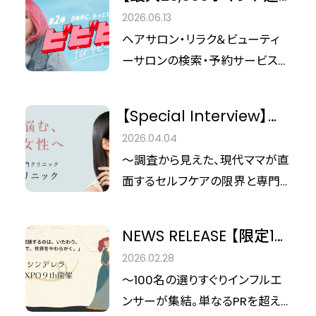
月、記念すべき第10回目となる大
元】『ホットペッパービュ
2026.06.13
型美容イベント「シンデレラEXPO
ーティー』で「ビビビ祭
ヘアサロン・リラク＆ビューティ
10th」を開催いたします。 本イベ
for リピート」開催決定！
ーサロンの検索・予約サービス
ントは「美容に国境はない」をメ
『ホットペッパービューティー』か
インテーマに掲げ、美容・ウェルネ
ら、お得なポイント還元キャンペ
ス業界の最新トレンドを発信し、
【Special Interview】産
ーン「ビビビ祭 for リピート」の
人と人との繋がりを再定義する
後の抜け毛と「心のリカ
2026.04.04
開催が発表されました 。「ビビビ
場となります。
バリー」
〜調査から見えた、現代ママが直
祭」の第2弾となる今回は「リピ
面するセルフケアの限界と専門
ート」をキーワードに、対象サロ
ケアの意義〜 新しい命との幸福
ンへの再来店で最大30％のポイ
な日々の裏で、鏡を見るたびに募
ントが還元される、見逃せない企
NEWS RELEASE 【限定10
る「見た目の変化」へのショック。
画となっています 。 詳細をまと
社】「連鎖するのは、いた
2026.02.28
最新の調査では、産後ママの8割
めましたので、ぜひチェックして
わり。美容で、世界をやわ
〜100名の選りすぐりインフルエ
以上が抜け毛に悩み、その多くが
次回のサロン予約にお役立てく
らかく。」 美容メディア『シ
ンサーが集結。単なるPRを超え、
対人不安や自己肯定感への影響
ださい！