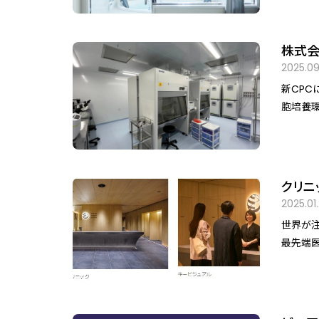
律神経の
株式会
取得。
2025.09
供体
新CPC
胞培養環
クリニ
が誕生
2025.01
ン
世界が注
最先端