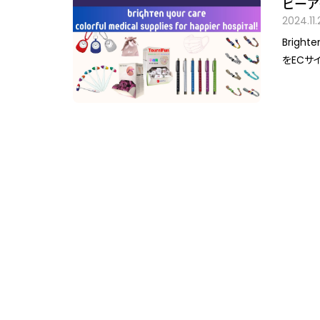
ビーアイ
るく）」
2024.11.
Brighten 
をECサ