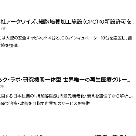
バランスの崩れが関わっていることが、近年の研究でも分かっています。
社アークワイズ、細胞培養加工施設（CPC）の新設許可を
北青山D.CLINICでの活用を予定し、再生医療の安全性と提
.09
制を強化へ
には大型の安全キャビネット4台と、CO₂インキュベーター10台を設置し、細
境を整備。
ック・ラボ・研究機関一体型 世界唯一の再生医療グループ
 東京リライフクリニックが2025年1月23日グランドオープ
.25
目する日本独自の「抗加齢医療」の最先端老化・衰えを遺伝子から解析し、
医療で治療・改善を目指す世界初のサービスを提供