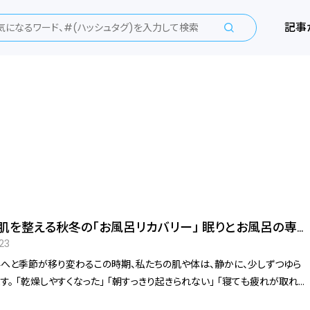
記事
肌を整える秋冬の「お風呂リカバリー」 眠りとお風呂の専
小林麻利子先生に聞く最も効率のよいセルフケア習慣
.23
へと季節が移り変わるこの時期、私たちの肌や体は、静かに、少しずつゆら
す。 「乾燥しやすくなった」 「朝すっきり起きられない」 「寝ても疲れが取れに