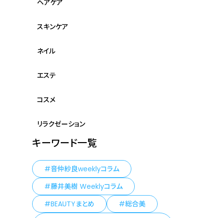
ヘアケア
スキンケア
ネイル
エステ
コスメ
リラクゼーション
キーワード一覧
音仲紗良weeklyコラム
藤井美樹 Weeklyコラム
BEAUTYまとめ
総合美