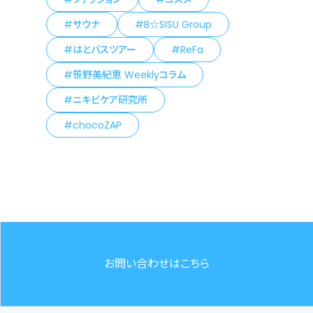
サウナ
B☆SISU Group
はとバスツアー
ReFa
笹野美紀恵 Weeklyコラム
ニキビケア研究所
chocoZAP
お問い合わせはこちら