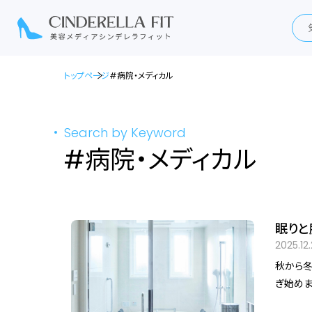
トップページ
#病院・メディカル
Search by Keyword
#病院・メディカル
眠りと
門家・
2025.12
秋から冬
ぎ始めま
くい」 そんな小さな変化の背景には、気温の低下だけでなく、体内リズムの乱れや自