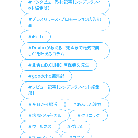
インタビュー取材記事【シンデレラフィ
ット編集部】
プレスリリース・プロモーション広告記
事
iHerb
Dr.Aboが教える！“死ぬまで元気で美
しく”を叶えるコラム
北青山D.CLINIC 阿保義久先生
goodcho編集部
レビュー記事【シンデレラフィット編集
部】
今日から腸活
あんしん漢方
病院・メディカル
クリニック
ウェルネス
グルメ
ファッション
コスメ