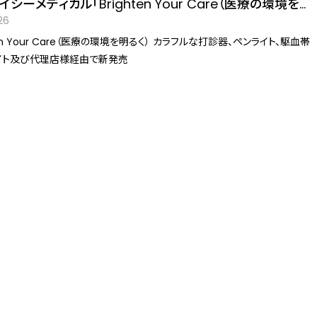
シーメディカル「Brighten Your Care（医療の環境を明
26
Your Care（医療の環境を明るく） カラフルな打診器、ペンライト、駆血帯
イト及び代理店様経由で新発売