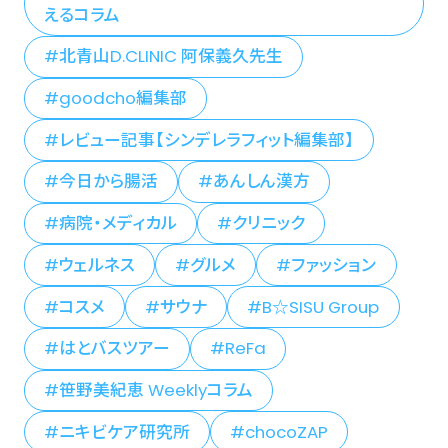
えるコラム
北青山D.CLINIC 阿保義久先生
goodcho編集部
レビュー記事【シンデレラフィット編集部】
今日から腸活
あんしん漢方
病院・メディカル
クリニック
ウェルネス
グルメ
ファッション
コスメ
サウナ
B☆SISU Group
はとバスツアー
ReFa
笹野美紀恵 Weeklyコラム
ニキビケア研究所
chocoZAP