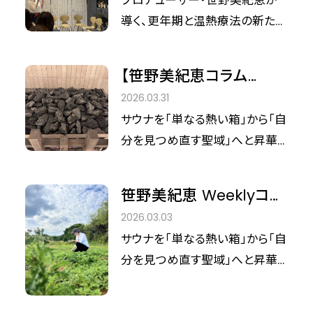
プロデューサー・笹野美紀恵が
さ」を知り尽くす彼女が今回訪れ
そうです。 そんな彼女が次なるイ
「医学の隣」へ。
導く、更年期と温熱療法の新たな
たのは、全国に展開するフェイシ
ンスピレーションを求めて先週訪
夜明け サウナの聖地『しきじ』の
ャルエステティックの老舗『CPサ
れたのが、おんせん県・大分。別
娘として育ち、今やサウナを単な
ロン』です。 「肌が変われば、心も
【笹野美紀恵コラム
府湾沿いの上人ヶ浜（しょうにん
る「熱い箱」から、現代人が自分
前を向く」。そんなウェルネスの真
vol.44】沖縄に「雪」が舞
がはま）に位置する伝統的な温
2026.03.31
を見つめ直す「聖域（セクチュア
髄を、笹野さんの視点を通して紐
うサウナ誕生へ。笹野美
泉施設『別府海浜砂湯』での体験
サウナを「単なる熱い箱」から「自
リ）」へと昇華させてきた総合ウェ
解いていきます。
紀恵氏プロデュース
から、これからの温浴のヒントを
分を見つめ直す聖域」へと昇華さ
ルネスプロデューサー・笹野美紀
紐解いていきます。
「PGMホテルリゾート沖
せてきた、総合ウェルネス温浴プ
恵さん。彼女が今、新たに見据え
縄」が最終仕上げに突入
ロデューサー・笹野美紀恵さん。
ているのは、温浴が持つ「医学的
笹野美紀恵 Weeklyコラ
サウナの聖地『しきじ』の娘として
エビデンス」との融合です。 先日、
ムvol.43 「沖縄に雪が舞
2026.03.03
知られる彼女がいま、沖縄・恩納
沖縄から帰着したばかりの彼女
う？ 地元の愛と最新サウ
サウナを「単なる熱い箱」から「自
村で新たなチャレンジに取り組
が真っ先に向かったのは、東京・
ナが織りなす最新ウェル
分を見つめ直す聖域」へと昇華さ
んでいます。 現在、テレビの密着
白金高輪にある「海老根ウィメン
ネス」
せてきた、総合ウェルネス温浴プ
取材も進む中、2026年7月にグ
ズクリニック」。院長の海老根真
ロデューサー・笹野美紀恵さん。
ランドオープンを控える「PGMホ