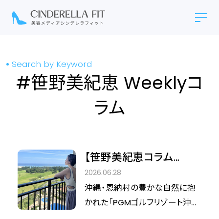
Search by Keyword
#笹野美紀恵 Weeklyコ
ラム
【笹野美紀恵コラム
vol.48】沖縄の自然と調
2026.06.28
和する、次世代のウェル
沖縄・恩納村の豊かな自然に抱
ネス体験を求めて
かれた「PGMゴルフリゾート沖
縄」に、サウナプロデューサー・笹