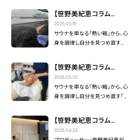
野美紀恵氏が手掛けた新たな空
【笹野美紀恵コラム
間が誕生します。来る2026年7月
vol.47】日本の自然資源
2026.05.16
3日（金）のグランドオープンを控
を美の原動力に。笹野美
サウナを単なる「熱い箱」から、心
え、単なる「サウナ」という枠組み
紀恵が仕掛ける「温泉×
身を調律し自分を見つめ直す聖
を超え、沖縄という土地のエネル
地球の恵み」のシナジー。
域へと昇華させてきた総合ウェ
ギーを全身で体感できるこの施
ルネス温浴プロデューサー、笹野
設は、訪れる人の心身を深く解き
【笹野美紀恵コラム
美紀恵さん。彼女の探求心は今、
放つ場所となります。 今回は、笹
vol.46】 サウナの聖域か
2026.05.02
さらなる深化を遂げています。 現
野さんがこだわり抜いたサウナ
ら「素肌の楽園」へ。CPサ
サウナを単なる「熱い箱」から、心
在、笹野さんが注目しているのは
をご紹介します。
ロンで整える、私だけの
身を調律し自分を見つめ直す「聖
「温泉サウナ」の可能性です。実は
時間。
域」へと昇華させてきた総合ウェ
今、地熱や土、そして水の権威で
ルネス温浴プロデューサー、笹野
ある博士たちと、これまでにない
【笹野美紀恵コラム
美紀恵さん。サウナの聖地『しき
ウェルネス空間の創出に向けた
vol.45】サウナは「熱い
2026.04.25
じ』の娘として、本質的な「心地よ
共同研究を水面下で進めている
箱」から「聖域」、そして