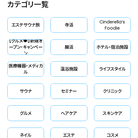
カテゴリ一覧
港区赤坂のHIDEO TOKYOにて、
（株）ミサワアソシエイツが主催す
Cinderella‘s
る「LIFE STYLE PROJECTS 秋季
エステサウナ旅
寺活
Foodie
オープンセミナー」が開催されま
【グルメ🍽】新規オ
した。本コラムでは、富裕層とリ
ープン・キャンペー
腸活
ホテル・宿泊施設
ゾートをテーマに登壇した笹野
ン
美紀恵さんが語った、世界と日本
医療機器・メディカ
温浴施設
ライフスタイル
のサウナの価値と富裕層マーケ
ル
ティングに関する熱いメッセージ
をお届けします。
サウナ
セミナー
クリニック
グルメ
ヘアケア
スキンケア
ネイル
エステ
コスメ