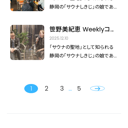
総合ウェルネス」へと昇華させる
ルビーイングの未来
静岡の「サウナしきじ」の娘であ
彼女の視点は、常に最新の美と
り、現在は全国各地で温浴施設
健康のトレンドを捉えています。
のプロデュースを手がける笹野
今回は川崎の次世代型施設
笹野美紀恵 Weeklyコラ
美紀恵さん。単なるブームで終わ
『saunahouse（サウナハウス）』
ム vol.39「サウナはただ
2025.12.10
らせず、サウナを「五感で感じる
で開催された、資生堂「ザ・コラ
の熱い箱ではない」〜日
「サウナの聖地」として知られる
総合ウェルネス」へと昇華させる
ーゲン」とのコラボイベント登壇
本発サウナ文化の世界展
静岡の「サウナしきじ」の娘であ
彼女の視点は、常に最新の美と
です。
開へ〜
り、現在は全国各地で温浴施設
健康のトレンドを捉えています。
のプロデュースを手がける笹野
今回は日本の薬草発祥の地とし
美紀恵さん。単なるブームで終わ
て知られる奈良県宇陀市でのイ
1
2
3
…
5
らせず、サウナを「五感で感じる
ベント登壇をお届けします。
総合ウェルネス」へと昇華させる
彼女の視点は、常に最新の美と
健康のトレンドを捉えています。
今回は2026年11月26日、東京都