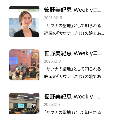
由美先生と共に、「更年期症状に
サウナの聖地『しきじ』の娘として
テルリゾート沖縄」。その心臓部
温熱療法は有効か？」というテー
笹野美紀恵 Weeklyコラ
知られる彼女がいま、沖縄・恩納
ともいえるサウナ施設の、ベール
マで、プライベートな勉強会が開
ムvol.42 【Event
2026.02.15
村で新たなチャレンジに取り組
を脱ぎつつある現在の進捗をお
催されました。
Report】笹野美紀恵と紐
「サウナの聖地」として知られる
んでいます。 現在、テレビの密着
伝えいたします。
解く「サウナ×腸活」の相
静岡の「サウナしきじ」の娘であ
取材も進む中、2026年7月にグ
関性。美容感度の高いイ
り、現在は全国各地で温浴施設
ランドオープンを控える「PGMホ
ンフルエンサーが集結
のプロデュースを手がける笹野
テルリゾート沖縄」の全貌をお伝
笹野美紀恵 Weeklyコラ
美紀恵さん。単なるブームで終わ
えします。
ムvol.41 サウナは「整う」
2025.12.18
らせず、サウナを「五感で感じる
から「育てる」場所へ
「サウナの聖地」として知られる
総合ウェルネス」へと昇華させる
静岡の「サウナしきじ」の娘であ
彼女の視点は、常に最新の美と
り、現在は全国各地で温浴施設
健康のトレンドを捉えています。
のプロデュースを手がける笹野
今回は
笹野美紀恵 Weeklyコラ
美紀恵さん。単なるブームで終わ
ムvol.40 薬草の聖地・宇
2025.12.13
らせず、サウナを「五感で感じる
陀市で挑むサウナとウェ
「サウナの聖地」として知られる