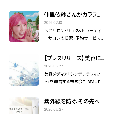
沢
「ヒルトップリゾート福岡」。その
めんなどの食べやすい食事が続
回は、その唯一無二の滞在価値
中に佇む「HILLTOP SPA」は、単
いたりすることもあります。 こうし
仲里依紗さんがカラフル
や、スタッフの皆様が育む極上の
なるリラクゼーション施設を超
た変化の積み重ねは、身体の外
に大変身！『ホットペッパ
ホスピタリティー、そして間もなく
2026.07.10
え、訪れるゲストが心身を解き放
側だけでなく、内側にも少しずつ
ービューティー』新CM公
迎える10周年に向けた未来のビ
ヘアサロン・リラク＆ビューティ
ち、本来の自分へと還るための
影響していきます。 夏は不調を感
開＆最大30％還元「ビビ
ジョンについて、副総支配人
ーサロンの検索・予約サービス
「サンクチュアリ（聖域）」として愛
じやすい時期だからこそ、リラッ
兼 宿泊部長 安部 剛士佐さ
ビ祭」開催決定
『ホットペッパービューティー』
されています。 今回は、忙しい現
クスする時間をつくることはもち
ま（あべたけしさ Takeshisa
は、お得なポイント還元キャンペ
代社会を生きる経営者や、自分
【プレスリリース】美容に
ろん、毎日の食事や生活習慣を
Abe）さま、マーケティングコミュ
ーン「ビビビ祭 for リピート」の
自身と丁寧に向き合いたいと願
国境はない。100名のイン
見直すことも大切です。
2026.06.27
ニケーションズ マネージャー
開催に先立ち、俳優・仲 里依紗さ
う感度の高い方々から支持を集
フルエンサーが集結する
美容メディア「シンデレラフィッ
川上 渚（かわかみなぎさ
んを起用した新CM「ビビビ祭
める同スパの魅力と、これからの
「シンデレラEXPO 10th」9
ト」を運営する株式会社BEAUTY
Kawakami Nagisa ）さま にお
for リピート 仲さん三変化」篇
ウェルネスの在り方について、シ
月開催決定
＆TECHNOLOGIES（本社：代表取
話を伺いました。
を、2026年7月10日（金）より
ンデレラフィット編集部・高部が
締役：高部直哉）は、2026年9
WEB配信開始しました。
紫外線を防ぐ、その先へ。
インタビューを行いました。
月、記念すべき第10回目となる大
世界が認めた「SPA
2026.05.27
型美容イベント「シンデレラEXPO