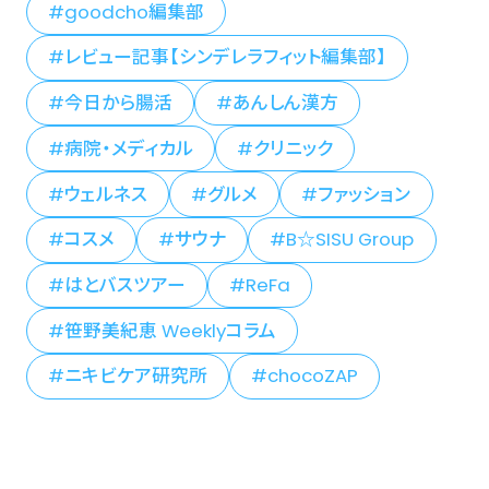
goodcho編集部
レビュー記事【シンデレラフィット編集部】
今日から腸活
あんしん漢方
病院・メディカル
クリニック
ウェルネス
グルメ
ファッション
コスメ
サウナ
B☆SISU Group
はとバスツアー
ReFa
笹野美紀恵 Weeklyコラム
ニキビケア研究所
chocoZAP