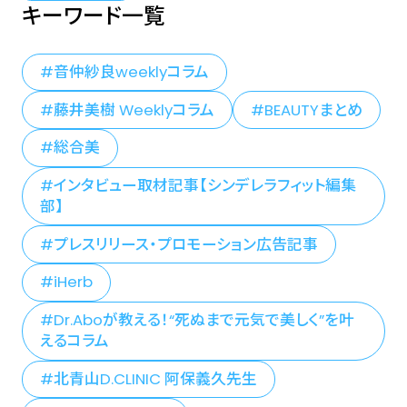
Guide Awards / World Luxury
キーワード一覧
Spa Awards、IKYU SPA
AWARD、主要美容誌ベストコス
音仲紗良weeklyコラム
メ賞など Photographer: 幡野
藤井美樹 Weeklyコラム
BEAUTYまとめ
美紀/Miki Hatano（from
Cinderella Fit）
総合美
インタビュー取材記事【シンデレラフィット編集
部】
プレスリリース・プロモーション広告記事
iHerb
Dr.Aboが教える！“死ぬまで元気で美しく”を叶
えるコラム
北青山D.CLINIC 阿保義久先生