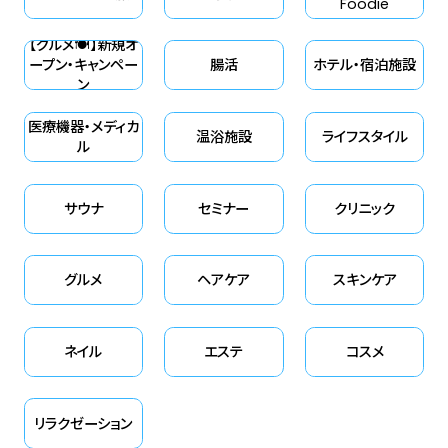
Foodie
を取り払うジェンダーフリーな価
き続けている名店（※2）です。 巷
【グルメ🍽】新規オ
値観が込められています。 なぜ
の“温活”の先駆けであり、五感を
ープン・キャンペー
腸活
ホテル・宿泊施設
今、この二人が選ばれたのか？ そ
ン
満たす洗練されたホスピタリティ
して、パッケージの裏側に隠され
と独自のメソッドで、多くの美を
医療機器・メディカ
温浴施設
ライフスタイル
た、美しく持続可能な未来へのメ
追求する人々を虜にする
ル
ッセージとは。 今回はザボディシ
「DAMAI」。その卓越したこだわり
ョップの担当者さまにお話を伺
と、心まで解き放たれる極上のサ
サウナ
セミナー
クリニック
い、美容の枠を超えた「チェンジ
ロン体験を、編集部ならではの
メイキング」な取り組みの核心に
視点で余すことなくレポートしま
グルメ
ヘアケア
スキンケア
迫ります。
す。 ※1 2017年 Luxury Travel
Guide Awards にて「ラグジュ
ネイル
エステ
コスメ
アリーブティックスパ グローバル
アワード」を受賞 ※2 受賞歴：
2017年〜2025年 Luxury Travel
リラクゼーション