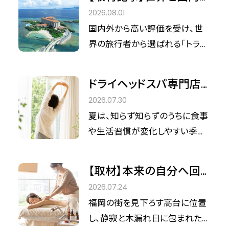
旅人を魅了し続ける理由
2026.08.01
――「ハイアット リージェンシ
国内外から高い評価を受け、世
ー 瀬良垣アイランド 沖
界の旅行者から選ばれる「トラベ
縄」が創出する“島まるご
ラーズチョイス アワード」4年連
と”の贅沢なウェルネス滞
続受賞、そして国内の宿泊アンケ
ドライヘッドスパ専門店
ートに基づくJTB「2025年度サー
在
が提案する、夏のコンディ
2026.07.30
ビス最優秀旅館・ホテル」沖縄エ
ションづくり
夏は、知らず知らずのうちに食事
リアの優秀賞（大規模施設部門）
や生活習慣が変化しやすい季節
のダブル受賞を果たした「ハイア
です。 外は厳しい暑さなのに、室
ット リージェンシー 瀬良垣アイ
内や電車内は冷房が効いてい
ランド 沖縄」。 沖縄県恩納村の海
【取材】本来の自分へ回
て、寒暖差に身体がついていかな
に浮かぶ「瀬良垣島」という島ま
帰するサンクチュアリ。福
2026.07.24
いと感じる人も少なくありませ
るごとのロケーションを活かし、
岡・HILLTOP SPAで叶え
福岡の街を見下ろす高台に位置
ん。 また、冷たい飲み物を飲む機
訪れる人に“心和む満ち足りた時
る「何もしない」という贅
し、静寂と木漏れ日に包まれた
会が増えたり、食欲が落ちてそう
間”を提供し続ける同ホテル。今