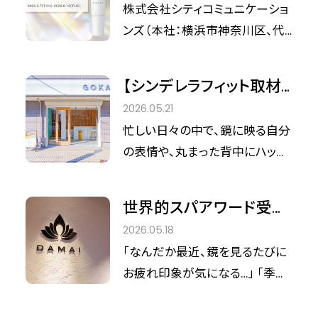
DAMAI」が誘う、大人のた
株式会社シティコミュニケーショ
10th」を開催いたします。 本イベ
めのトータルUVプロテク
ンズ（本社：横浜市神奈川区、代
ントは「美容に国境はない」をメ
ション。【Cinderella Fit
表取締役社長：三田 大明）が運
インテーマに掲げ、美容・ウェルネ
Recommend】
営し、国際的なスパアワードを毎
ス業界の最新トレンドを発信し、
【シンデレラフィット取材】
年連覇し続ける代官山のトップリ
人と人との繋がりを再定義する
「整体×カフェ」で五感をリ
2026.05.21
トリート「SPA DAMAI（スパ ダマ
場となります。
フレッシュ。自由が丘に誕
忙しい日々の中で、鏡に映る自分
イ）」。世界の審美眼に磨かれた
生した次世代ウェルビー
の表情や、丸まった背中にハッと
同サロンのプロダクトブランド
イング空間の正体
したことはありませんか？ 2026
「DAMAI（ダマイ）」は、紫外線量
年5月、自由が丘エリア（奥沢）に
が急激に増加するこれからの季
世界的スパアワード受賞
オープンした「姿勢専門院
節に向け、「整える（※1）×巡り×
のサロンを体感！“温め・
2026.05.18
GOKAN＋」と「ORANGE
守る」をコンセプトとした、ブラン
巡り”に着目した「SPA
「なんだか最近、鏡を見るたびに
BANANA COFFEE」。ここは、国家
ド最高峰のUVプロテクションキ
DAMAI」で感動のフェイ
お疲れ印象が気になる…」 「季節
資格者による「整体」と、内側から
ャンペーンを2026年6月16日
スラインケア
の変わり目のせいか、フェイスラ
美しさを育む「カフェ」が融合し
（火）まで開催しております。 日差
インのシャープな印象がぼんや