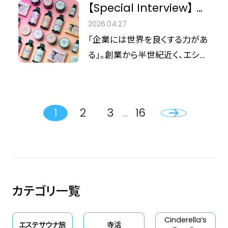
た、これまでにない体験型スポッ
【Special Interview】 ザ
しが本格化するこの時期、本質的
りしてきた気がする…」 そんな、
トです。 なぜ今、整体とカフェを
ボディショップ×マイメロ
な美の価値を見極める『シンデレ
2026.04.27
日々を忙しく過ごす大人の複雑
セットにする必要があるのか？ 美
ディ＆クロミ “森の妖
ラフィット』の読者層へ提案した
「企業には世界を良くする力があ
な肌と身体のニュアンスに、どこ
容メディア『Cinderella Fit』編集
精”が導く、サステナブル
いのは、単に「日焼けを防ぐ」だ
る」――。創業から半世紀近く、エシカ
までも上質に寄り添ってくれる場
長の高部が、姿勢専門院GOKAN
けにとどまらない、一歩先を見据
でジェンダーフリーな輝
ルビューティーの先駆者として走
所があります。今回シンデレラフ
＋ 院長・山本さんにその真意を
えたトータルスキンケアアプロー
き
り続けるザボディショップ。その確
ィット編集部が訪れたのは、代官
詳しく伺いました。
チ。最高峰スパの緻密な知見が
固たるブランドフィロソフィーが
山にある隠れ家スパ「SPA
1
2
3
…
16
もたらす至高のUVセラムが、現
今、日本を代表する愛すべきキャ
DAMAI（スパ ダマイ）」。 国際的
代を生きる女性たちの肌を快適
ラクター、マイメロディ＆クロミと
なスパアワード（LTG・WLSA）に
に、美しく守り抜きます。
出会い、新たな化学反応を起こし
おいて、日本のスパとして初の快
ました。 今回のコラボレーション
挙（※1）を成し遂げた実績を持
テーマは、“森の妖精”。 単なる
つ、まさに実力派のラグジュアリ
カテゴリ一覧
「可愛さ」の枠を超え、そこにはコ
ースパ。2017年から2025年に至
ミュニティフェアトレードを通じた
るまで、国内外の主要アワードや
Cinderella‘s
地球環境への配慮や、あらゆる壁
エステサウナ旅
寺活
美容誌において数々の栄誉に輝