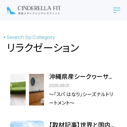
Search by Category
リラクゼーション
沖縄県産シークヮーサー
の香りに包まれ、日差し
2026.08.01
を浴びた肌をやさしく整
～「スパ はなり」シーズナルトリ
える90分 「Seragaki
ートメント～
Sun-Kissed Retreat」
を8月1日より提供開始
【取材記事】世界と国内の