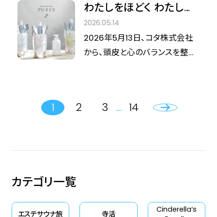
ントが還元される、見逃せない企
わたしをほどく わたしの
りと品質」が、来場者の心を深く
や肌水分量の向上効果が確認さ
テーマは「連鎖するのは、いたわ
画となっています 。 詳細をまと
余白。頭皮と心を慈しむ
捉えました。 Photographer: 幡
2026.05.14
れています。 感覚的な心地よさ
り。美容で、世界をやわらかく。」。
めましたので、ぜひチェックして
「コタヘッドスパ ピュレ
野美紀/Miki Hatano（from
2026年5月13日、コタ株式会社
だけでなく、技術的裏付けが示さ
自身を慈しみ、その輪を広げるこ
次回のサロン予約にお役立てく
ス」誕生
Cinderella Fit）
から、頭皮と心のバランスを整え
れていることは、プロユースとし
とで世界を少しずつ優しくしてい
ださい！
るヘッドスパ用ライン「コタヘッド
ての導入を検討するうえでも安
こうとする、美容メディア『シンデ
スパ ピュレス」が発売されまし
心材料のひとつになります。
レラフィット』が大切にしている哲
た。 カーテン越しに差し込むやわ
学を体現した一日となりました。
1
2
3
…
14
らかな光、ゆっくりと暮れてゆく
Photographer: 幡野美紀/Miki
空 。そんな、日常のふとした瞬間
Hatano（from Cinderella Fit）
に心がほどける情景を製品に投
影した「コタヘッドスパ ピュレス」
（以下、「ピュレス」といいます。）
カテゴリ一覧
は、単なる頭皮ケアの枠を超え、
現代女性に「心のゆとり（余白）」
Cinderella‘s
を届けることを目指して開発さ
エステサウナ旅
寺活