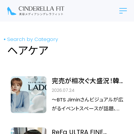
Search by Category
ヘアケア
完売が相次ぐ大盛況！韓
国カルチャーイベント「週
2026.07.24
末KOREA ハップルFES in
～BTS Jiminさんビジュアルが広
大阪」でLADOR（ラドー
がるイベントスペースが話題、新
ル）ブースが大きな反響
作ヘアオイルなど人気商品が初
日完売～
ReFa ULTRA FINE