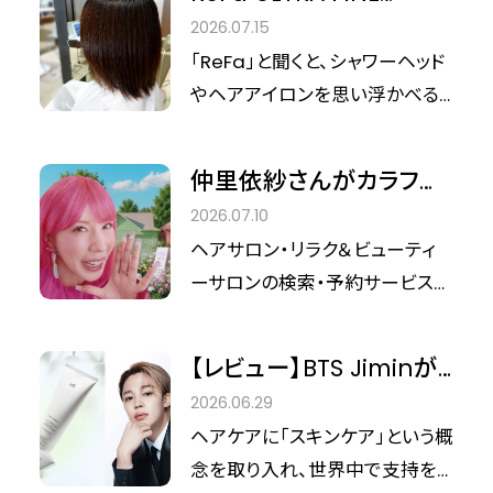
BUBBLE VEENAを体験。
2026.07.15
AIR銀座で話題のサロン
「ReFa」と聞くと、シャワーヘッド
ケアをレポート
やヘアアイロンを思い浮かべる
方が多いかもしれません。 実は
今、美容室向けに展開されてい
仲里依紗さんがカラフル
るサロン専用機器「ReFa ULTRA
に大変身！『ホットペッパ
2026.07.10
FINE BUBBLE VEENA（リファウルト
ービューティー』新CM公
ヘアサロン・リラク＆ビューティ
ラファインバブル ヴィーナ）」が注
開＆最大30％還元「ビビ
ーサロンの検索・予約サービス
目を集めています（以下
ビ祭」開催決定
『ホットペッパービューティー』
VEENA）。 今回は、VEENAを全店
は、お得なポイント還元キャンペ
舗に導入しているAIRの銀座店を
【レビュー】BTS Jiminが
ーン「ビビビ祭 for リピート」の
訪問。実際に施術を体験しなが
魅せる新たな香り。
2026.06.29
開催に先立ち、俳優・仲 里依紗さ
ら、AIR銀座 副店長の三河内靜香
LADOR「エンジェルミュ
ヘアケアに「スキンケア」という概
んを起用した新CM「ビビビ祭
さんにお話を伺いました。
ゲ」で叶える、香水のよう
念を取り入れ、世界中で支持を
for リピート 仲さん三変化」篇