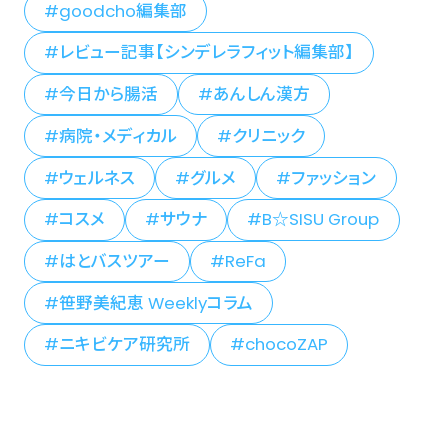
goodcho編集部
レビュー記事【シンデレラフィット編集部】
今日から腸活
あんしん漢方
病院・メディカル
クリニック
ウェルネス
グルメ
ファッション
コスメ
サウナ
B☆SISU Group
はとバスツアー
ReFa
笹野美紀恵 Weeklyコラム
ニキビケア研究所
chocoZAP