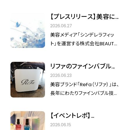
な髪の贅沢体験
集める韓国発のハイパフォーマン
を、2026年7月10日（金）より
スヘアケアブランド「LADOR（ラド
WEB配信開始しました。
【プレスリリース】美容に
ール）」。 この度、ブランドのグロ
国境はない。100名のイン
2026.06.27
ーバルアンバサダーを務める
フルエンサーが集結する
美容メディア「シンデレラフィッ
BTS Jiminを起用したキャンペー
「シンデレラEXPO 10th」9
ト」を運営する株式会社BEAUTY
ン第3弾の映像が公開されまし
月開催決定
＆TECHNOLOGIES（本社：代表取
た。今回スポットが当てられたの
締役：高部直哉）は、2026年9
は、待望の新作「エンジェルミュ
リファのファインバブル研
月、記念すべき第10回目となる大
ゲ シャンプー＆トリートメント」で
究から生まれた、サロン
2026.06.23
型美容イベント「シンデレラEXPO
す。 すでにSNSでも話題の「パフ
専用機器｜ReFa ULTRA
美容ブランド「ReFa（リファ）」は、
10th」を開催いたします。 本イベ
ュームヘアオイル エンジェルミュ
FINE BUBBLE VEENA
長年にわたりファインバブル技術
ントは「美容に国境はない」をメ
ゲ」の香りを、シャンプーとトリー
の研究と製品開発を重ねてきま
インテーマに掲げ、美容・ウェルネ
トメントでも楽しめるようになっ
した。その知見をもとに2024年
ス業界の最新トレンドを発信し、
【イベントレポ】
た今回のラインナップ。その魅力
に誕生したのが、サロン専用機器
人と人との繋がりを再定義する
Cinderella EXPO 9th ×
に迫ります。
2026.06.15
「ReFa ULTRA FINE BUBBLE