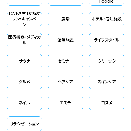
Foodie
れました。 今回は、その開発に込
【グルメ🍽】新規オ
められた深い想いと、最新のスキ
ープン・キャンペー
腸活
ホテル・宿泊施設
ャルプケア理論について、金沢さ
ン
まに詳しくお話を伺いました。
医療機器・メディカ
温浴施設
ライフスタイル
ル
サウナ
セミナー
クリニック
グルメ
ヘアケア
スキンケア
ネイル
エステ
コスメ
リラクゼーション