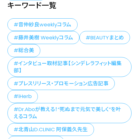
キーワード一覧
音仲紗良weeklyコラム
藤井美樹 Weeklyコラム
BEAUTYまとめ
総合美
インタビュー取材記事【シンデレラフィット編集
部】
プレスリリース・プロモーション広告記事
iHerb
Dr.Aboが教える！“死ぬまで元気で美しく”を叶
えるコラム
北青山D.CLINIC 阿保義久先生