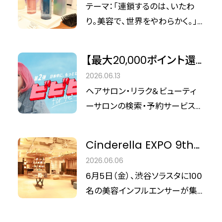
場となります。
LADOR
テーマ：「連鎖するのは、いたわ
VEENA」（以下、VEENA）。 ファイン
り。美容で、世界をやわらかく。」
バブルとは、毛穴よりもはるかに
2026年6月5日、美容メディア
微細な気泡のことで、サイズによ
「シンデレラフィット」が主催する
ってウルトラファインバブルとマイ
【最大20,000ポイント還
「シンデレラEXPO 9th」が開催さ
クロバブルに分類され、いずれも
元】『ホットペッパービュ
2026.06.13
れました。本イベントにおいて、ひ
疎水性相互作用という性質をも
ーティー』で「ビビビ祭
ヘアサロン・リラク＆ビューティ
ときわ熱い視線を集めたのが、韓
ちます。 これは、皮脂やスタイリ
for リピート」開催決定！
ーサロンの検索・予約サービス
国発のパーソナルヘアケアブラン
ング剤などの疎水性の汚れとバ
『ホットペッパービューティー』か
ド「LADOR（ラドール）」の出展ブ
ブル表面が引き合い、浮上させな
ら、お得なポイント還元キャンペ
ースです。 今回のイベントテーマ
Cinderella EXPO 9th
がら汚れを取りのぞくメカニズム
ーン「ビビビ祭 for リピート」の
である「連鎖するのは、いたわり。
Event Report 「連鎖す
です。 VEENAは、こうした基礎研
2026.06.06
開催が発表されました 。「ビビビ
美容で、世界をやわらかく。」とい
るのは、いたわり。美容
究を背景に、サロンワークに最適
6月5日（金）、渋谷ソラスタに100
祭」の第2弾となる今回は「リピ
うメッセージを体現するように、
で、世界をやわらかく。」
化された設計を採用。ISO規格に
名の美容インフルエンサーが集
ート」をキーワードに、対象サロ
LADORが提供する「髪への真摯
基づく認証（FBIA）を取得してお
結し、第9回「シンデレラEXPO」が
ンへの再来店で最大30％のポイ
なケア」と「日常を豊かにする香
り、一定の条件下での洗浄効果
盛大に開催されました。 今回の