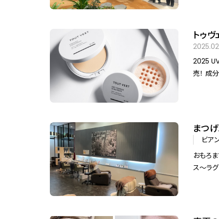
「Dr.F
ディア 
代女性イ
トゥヴ
しました
タイプ
2025.02
ご報告いたします。 ※本リリースで
2025 UV POW
（北青山
売！ 成分研究を究める化粧品トゥヴェールから、プレストタイプの日焼け止めパウダ
す。ご希
ー「薬用
でお問い
さらに進
場。 発
まつげ
リュー
ビア
ル/マ
おもろま
ス〜ラグ