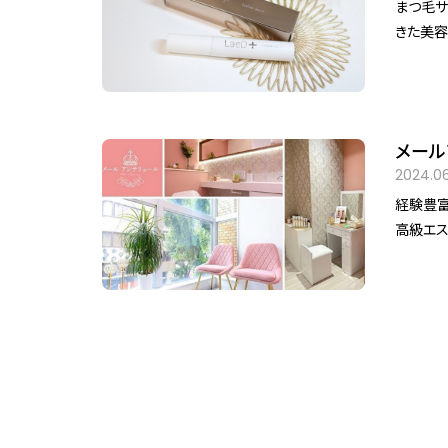
まつ毛サ
な雰囲気
きた美容の
を行う中で
なければ
美容液」です。 まつ毛サロンのオーナーが手掛ける
の事だけ
メール
の「ヒト
2024.06
経験豊富
高級エステ
ゴールド
きな窓も
ダールー
す。 リラクゼーションとエステティック両方の良さを掛け合わせが特徴です。 オール
ハンド
メイドで
ます。 また痩身深層リンパ、肌質改善、顔筋小顔フェイシャルなど、お客様のニーズに
合わせた