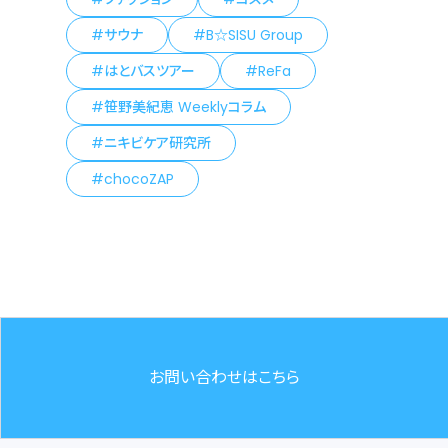
サウナ
B☆SISU Group
はとバスツアー
ReFa
笹野美紀恵 Weeklyコラム
ニキビケア研究所
chocoZAP
お問い合わせはこちら