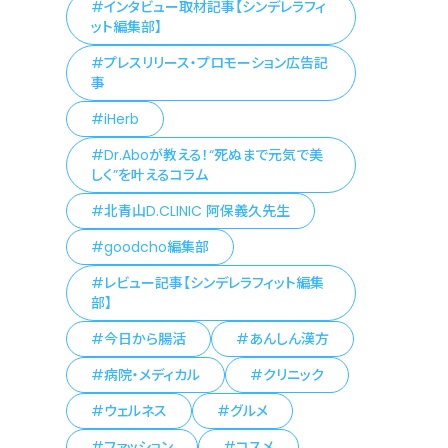
インタビュー取材記事【シンデレラフィ
ット編集部】
プレスリリース・プロモーション広告記
事
iHerb
Dr.Aboが教える！“死ぬまで元気で美
しく”を叶えるコラム
北青山D.CLINIC 阿保義久先生
goodcho編集部
レビュー記事【シンデレラフィット編集
部】
今日から腸活
あんしん漢方
病院・メディカル
クリニック
ウェルネス
グルメ
ファッション
コスメ