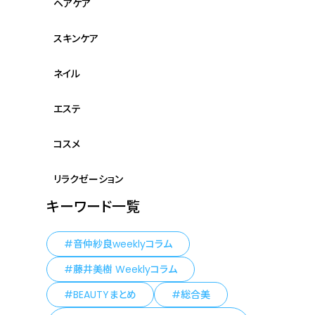
ヘアケア
スキンケア
ネイル
エステ
コスメ
リラクゼーション
キーワード一覧
音仲紗良weeklyコラム
藤井美樹 Weeklyコラム
BEAUTYまとめ
総合美