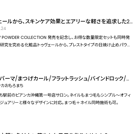
ormula（ドクターフォーミュラ）」は、2025年3月7日（金）に開催された「美容メ
シンデレラフィットEXPO4th～美容で世界に優しさを～」へ出展し、20～40
ンフルエンサー100名を対象とした“今気になるサプリメント”の調査を実施
ェールから、スキンケア効果とエアリーな軽さを追求した2
。本プレスリリースでは、その調査結果とイベント直後の振り返りをまとめて
の日焼け止めパウダー(SPF50+)が3月4日より新登場
.24
ご紹介した調査結果やイベント写真、開発医師
DER COLLECTION 発売を記念し、お得な数量限定セットも同時発
D.CLINIC 阿保義久院長）へのインタビュー対応などは個別に調整可能で
望の方は、メディアユーザーログイン後にご確認いただける、広報担当者ま
プレストサンスクリーン[医薬部外品]」と、発売以来ロングセラーを誇り今季
合わせください。
化した「エアリーパウダーサンスクリーン」が2025年3月4日 20:00より新登
売を記念し、お得な数量限定セットも登場いたします。
パーマ/まつげカール/フラットラッシュ/バインドロック/ボ
ムラッシュ/パラジェル/ニュアンスネイル/フラッシュネイ
ンカおもろまち
グネットネイル
ち駅前のビアンカ沖縄第一号店サロン。ネイルもまつ毛もシンプル〜オフィ
ジュアリーと様々なデザインに対応。まつ毛＋ネイル同時施術も可。