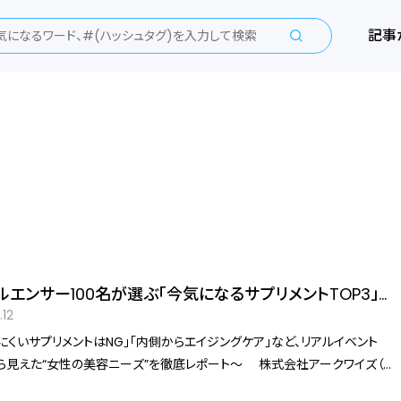
記事
ルエンサー100名が選ぶ「今気になるサプリメントTOP3」が
.12
にくいサプリメントはNG」「内側からエイジングケア」など、リアルイベント
見えた“女性の美容ニーズ”を徹底レポート～ 株式会社アークワイズ（東
区、代表取締役：阿保君枝）が展開する、医師監修サプリメントブランド