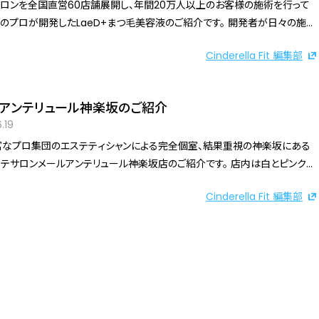
ロンを全国直営60店舗展開し、年間20万人以上のお客様の施術を行って
でお楽しみください。
プロが開発したLaeD+まつ毛美容液のご紹介です。 開発者が日々の施術
気づいたことは「 まつ毛自体が健康であること ！」 まつ毛自体が健康で
Cinderella Fit 編集部
最高級の施術は実現できないとたどり着き、誕生したのが「LaeD+まつ毛
まつ毛美容液だからこそ、まつ毛
を考え、成分にこだわり、開発された1本。世界初となる健全な日本人ドナー
アンテリュール神楽坂のご紹介
プラセンタ幹細胞順化培養液」を贅沢に配合。植物由来成分も豊富に配合し
.19
ています。 本当に自信をもっておすすめできる商品が完成しました。
なプロ集団のエステティシャンによる完全個室、結果重視の神楽坂にある
サロンメールアンテリュール神楽坂店のご紹介です。 店内は白とピンクと
を基調とした作りで植物に囲まれ、神楽商店街を一望できるガラス張りの大
Cinderella Fit 編集部
あり開放的な待合室と完全個室の施術ルームになっております。 広いパウ
ムとシャワー室も完備しておりお出かけの前でも、気軽にお越しいただけま
でお客様のお身体と向き合い一人一人にあった施術を見極めながらオーダー
ボディ、フェイシャルのコースをご用意しており、極上の癒しをご提供してい
メニューもご提供しています。