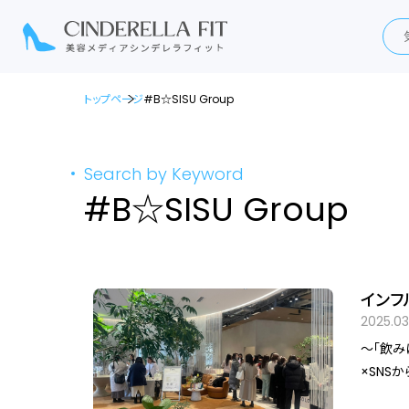
トップページ
#B☆SISU Group
Search by Keyword
#B☆SISU Group
インフ
判明
2025.03
～「飲み
×SNSから
京都渋谷