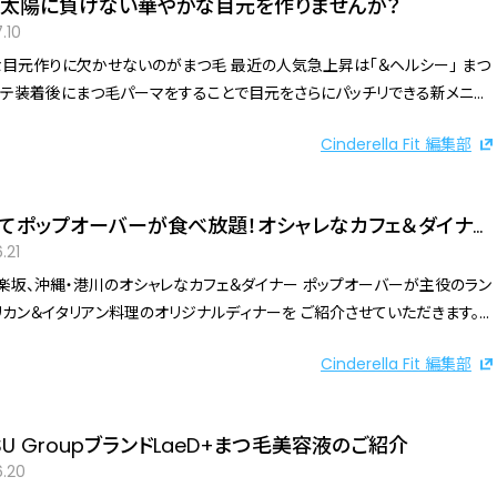
太陽に負けない華やかな目元を作りませんか？
.10
りに欠かせないのがまつ毛 最近の人気急上昇は「＆ヘルシー」 まつ
テ装着後にまつ毛パーマをすることで目元をさらにパッチリできる新メニュ
 自まつ毛ごとカールをかけることで白目に影がかからず若々しい印象にな
Cinderella Fit 編集部
テの差が気になる方
ぜひ一度お試しください！
てポップオーバーが食べ放題！オシャレなカフェ＆ダイナー
bar1363
.21
、沖縄・港川のオシャレなカフェ＆ダイナー ポップオーバーが主役のラン
ン＆イタリアン料理のオリジナルディナーを ご紹介させていただきます。
、中はもっちり・・・NY生まれのポップオーバー。 毎日店頭でスタッフが
Cinderella Fit 編集部
り焼き立てをご提供しています♪ ​特にランチはポップオーバーが食
、お酒に合う​アメリカンテイストの料理 ステー
魚介やサラダタコスなど、 様々なメニューをお手頃価格にて取り揃
ISU GroupブランドLaeD+まつ毛美容液のご紹介
ンサワー、ワイン、カクテルも豊富
6.20
おります。沖縄港川ではオリオンサイダーもご用意しています。 カジュアル