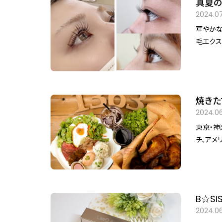
真夏の
2024.07
華やかな目元作
毛エクス
ーです。
りますよ♪ 一重まぶたの方、逆さまつ毛の方、自まつ毛とエクス
必見！ 
焼きた
cafe&
2024.06
東京・神楽坂
チ、アメリカ
外はサクサク
真心こめて手作
べ放題でお得です。 更にディナーでは
キやグリル料理、
B☆S
えております。 オリジナル神楽坂ハイボール＆レモ
2024.0
に揃えて