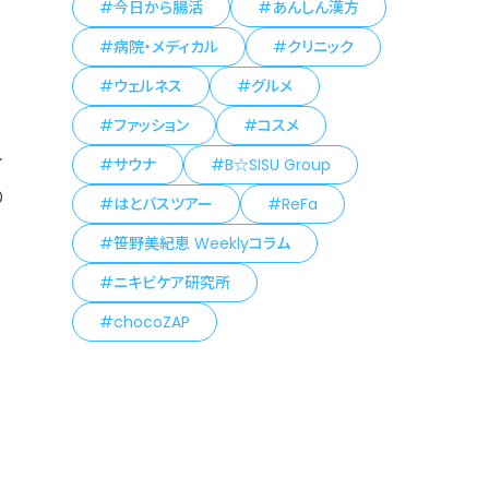
今日から腸活
あんしん漢方
病院・メディカル
クリニック
ウェルネス
グルメ
ファッション
コスメ
オ
サウナ
B☆SISU Group
り
はとバスツアー
ReFa
笹野美紀恵 Weeklyコラム
ニキビケア研究所
chocoZAP