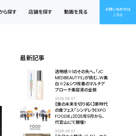
お問い合わせは
から探す
店舗を探す
動画を見る
こちら
最新記事
透明感※1のその先へ――。「JC
MEDIBEAUTYS」が挑む、W美
白※2＆シワ改善のマルチア
プローチ美容液の全貌
2026.08.07
【食の未来を切り拓く】新時代
の食フェス「シンデレラEXPO
FOODIE」2026年9月から、
代官山にて開催！
2026.08.07