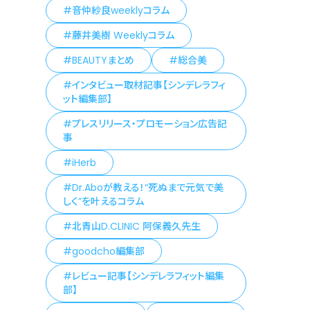
音仲紗良weeklyコラム
藤井美樹 Weeklyコラム
BEAUTYまとめ
総合美
インタビュー取材記事【シンデレラフィ
ット編集部】
プレスリリース・プロモーション広告記
事
iHerb
Dr.Aboが教える！“死ぬまで元気で美
しく”を叶えるコラム
北青山D.CLINIC 阿保義久先生
goodcho編集部
レビュー記事【シンデレラフィット編集
部】