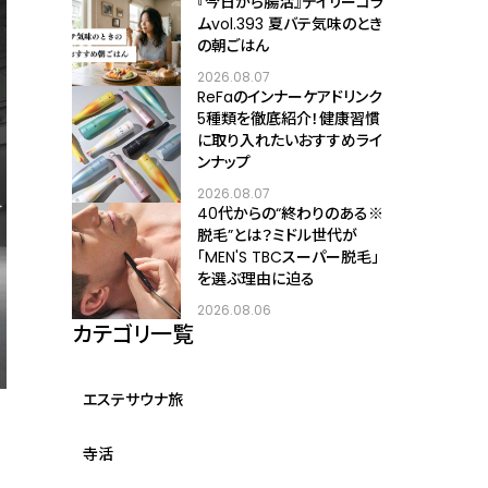
『今日から腸活』デイリーコラ
ムvol.393 夏バテ気味のとき
の朝ごはん
2026.08.07
ReFaのインナーケアドリンク
5種類を徹底紹介！健康習慣
に取り入れたいおすすめライ
ンナップ
2026.08.07
40代からの“終わりのある※
脱毛”とは？ミドル世代が
「MEN'S TBCスーパー脱毛」
を選ぶ理由に迫る
2026.08.06
カテゴリ一覧
エステサウナ旅
寺活