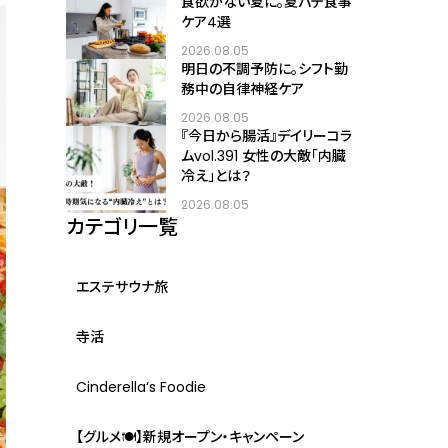
食欲がない夏に。夏バテ食事
ケア4選
2026.08.05
明日の不調予防に。シフト勤
務中の自律神経ケア
2026.08.05
『今日から腸活』デイリーコラ
ムvol.391 女性の大敵「内臓
冷え」とは？
2026.08.05
カテゴリ一覧
エステサウナ旅
寺活
Cinderella‘s Foodie
【グルメ🍽】新規オープン・キャンペーン