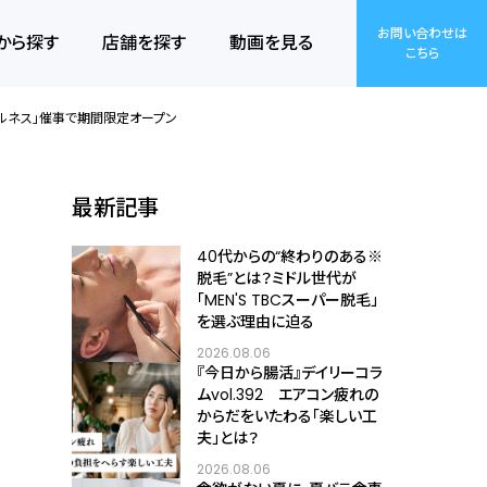
お問い合わせは
から探す
店舗を探す
動画を見る
こちら
ウエルネス」催事で期間限定オープン
最新記事
40代からの“終わりのある※
脱毛”とは？ミドル世代が
「MEN'S TBCスーパー脱毛」
を選ぶ理由に迫る
2026.08.06
『今日から腸活』デイリーコラ
ムvol.392 エアコン疲れの
からだをいたわる「楽しい工
夫」とは？
2026.08.06