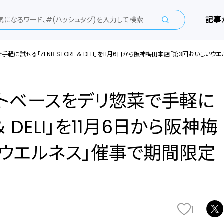
記事
軽に試せる「ZENB STORE ＆ DELI」を11月6日から阪神梅田本店「第3回おいしい
ントベースをデリ惣菜で手軽に
 ＆ DELI」を11月6日から阪神梅
いウエルネス」催事で期間限定
1