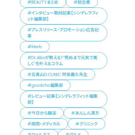
BEAUTYまとめ
総合美
インタビュー取材記事【シンデレラフィ
ット編集部】
プレスリリース・プロモーション広告記
事
iHerb
Dr.Aboが教える！“死ぬまで元気で美
しく”を叶えるコラム
北青山D.CLINIC 阿保義久先生
goodcho編集部
レビュー記事【シンデレラフィット編集
部】
今日から腸活
あんしん漢方
病院・メディカル
クリニック
ウェルネス
グルメ