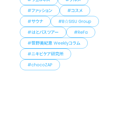
ファッション
コスメ
サウナ
B☆SISU Group
はとバスツアー
ReFa
笹野美紀恵 Weeklyコラム
ニキビケア研究所
chocoZAP