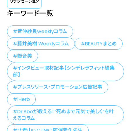
リラクゼーション
キーワード一覧
音仲紗良weeklyコラム
藤井美樹 Weeklyコラム
BEAUTYまとめ
総合美
インタビュー取材記事【シンデレラフィット編集
部】
プレスリリース・プロモーション広告記事
iHerb
Dr.Aboが教える！“死ぬまで元気で美しく”を叶
えるコラム
北青山D.CLINIC 阿保義久先生