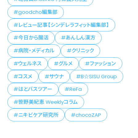
goodcho編集部
レビュー記事【シンデレラフィット編集部】
今日から腸活
あんしん漢方
病院・メディカル
クリニック
ウェルネス
グルメ
ファッション
コスメ
サウナ
B☆SISU Group
はとバスツアー
ReFa
笹野美紀恵 Weeklyコラム
ニキビケア研究所
chocoZAP