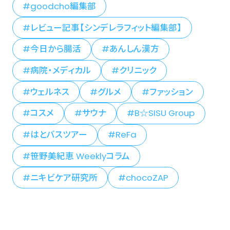
goodcho編集部
レビュー記事【シンデレラフィット編集部】
今日から腸活
あんしん漢方
病院・メディカル
クリニック
ウェルネス
グルメ
ファッション
コスメ
サウナ
B☆SISU Group
はとバスツアー
ReFa
笹野美紀恵 Weeklyコラム
ニキビケア研究所
chocoZAP