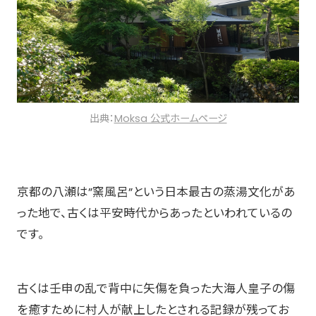
出典：
Moksa 公式ホームページ
京都の八瀬は”窯風呂”という日本最古の蒸湯文化があ
った地で、古くは平安時代からあったといわれているの
です。
古くは壬申の乱で背中に⽮傷を負った⼤海⼈皇⼦の傷
を癒すために村⼈が献上したとされる記録が残ってお