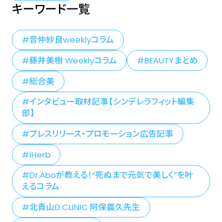
キーワード一覧
音仲紗良weeklyコラム
藤井美樹 Weeklyコラム
BEAUTYまとめ
総合美
インタビュー取材記事【シンデレラフィット編集
部】
プレスリリース・プロモーション広告記事
iHerb
Dr.Aboが教える！“死ぬまで元気で美しく”を叶
えるコラム
北青山D.CLINIC 阿保義久先生