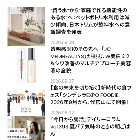
“買う水”から“家庭で作る機能性の
ある水”へ：ペットボトル水利用は減
少傾向、日本トリムが飲料水への意
識調査を発表
2026.08.08
透明感※1のその先へ――。「JC
MEDIBEAUTYS」が挑む、W美白※2
＆シワ改善のマルチアプローチ美容
液の全貌
2026.08.07
【食の未来を切り拓く】新時代の食フ
ェス「シンデレラEXPO FOODIE」
2026年9月から、代官山にて開催！
2026.08.07
『今日から腸活』デイリーコラム
vol.393 夏バテ気味のときの朝ごは
ん