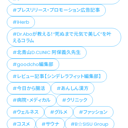
プレスリリース・プロモーション広告記事
iHerb
Dr.Aboが教える！“死ぬまで元気で美しく”を叶
えるコラム
北青山D.CLINIC 阿保義久先生
goodcho編集部
レビュー記事【シンデレラフィット編集部】
今日から腸活
あんしん漢方
病院・メディカル
クリニック
ウェルネス
グルメ
ファッション
コスメ
サウナ
B☆SISU Group