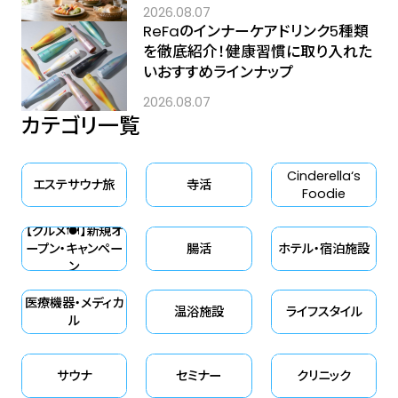
2026.08.07
ReFaのインナーケアドリンク5種類
を徹底紹介！健康習慣に取り入れた
いおすすめラインナップ
2026.08.07
カテゴリ一覧
Cinderella‘s
エステサウナ旅
寺活
Foodie
【グルメ🍽】新規オ
ープン・キャンペー
腸活
ホテル・宿泊施設
ン
医療機器・メディカ
温浴施設
ライフスタイル
ル
サウナ
セミナー
クリニック