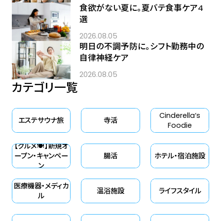
食欲がない夏に。夏バテ食事ケア4
選
2026.08.05
明日の不調予防に。シフト勤務中の
自律神経ケア
2026.08.05
カテゴリ一覧
Cinderella‘s
エステサウナ旅
寺活
Foodie
【グルメ🍽】新規オ
ープン・キャンペー
腸活
ホテル・宿泊施設
ン
医療機器・メディカ
温浴施設
ライフスタイル
ル