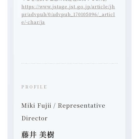
https://www.jstage.jst.go.jp/article/jh
pr/advpub/0/advpub_170105096/_articl
e/-char/ja
PROFILE
Miki Fujii / Representative
Director
藤井 美樹