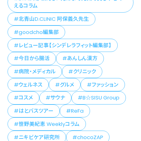
えるコラム
北青山D.CLINIC 阿保義久先生
goodcho編集部
レビュー記事【シンデレラフィット編集部】
今日から腸活
あんしん漢方
病院・メディカル
クリニック
ウェルネス
グルメ
ファッション
コスメ
サウナ
B☆SISU Group
はとバスツアー
ReFa
笹野美紀恵 Weeklyコラム
ニキビケア研究所
chocoZAP