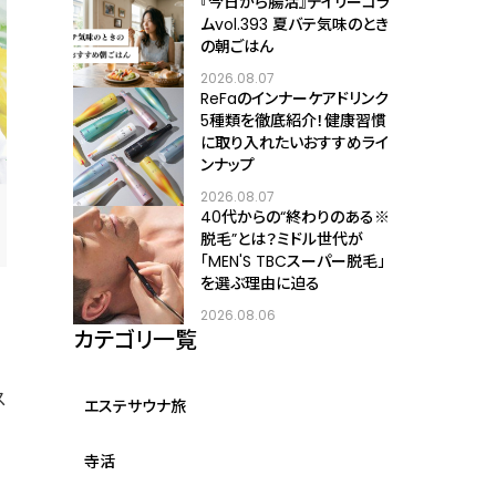
『今日から腸活』デイリーコラ
ムvol.393 夏バテ気味のとき
の朝ごはん
2026.08.07
ReFaのインナーケアドリンク
5種類を徹底紹介！健康習慣
に取り入れたいおすすめライ
ンナップ
2026.08.07
40代からの“終わりのある※
脱毛”とは？ミドル世代が
「MEN'S TBCスーパー脱毛」
を選ぶ理由に迫る
2026.08.06
カテゴリ一覧
ス
エステサウナ旅
寺活