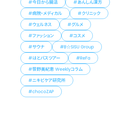
今日から腸活
あんしん漢方
病院・メディカル
クリニック
ウェルネス
グルメ
ファッション
コスメ
サウナ
B☆SISU Group
はとバスツアー
ReFa
笹野美紀恵 Weeklyコラム
ニキビケア研究所
chocoZAP