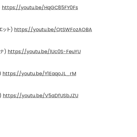
)
https://youtu.be/HqGC85FY0Fs
リエット)
https://youtu.be/QtSWFozAOBA
アナ)
https://youtu.be/lUc0S-FeuYU
)
https://youtu.be/Y1EaqoJL_rM
)
https://youtu.be/V5aDfUSbJZU