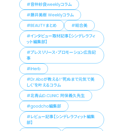
音仲紗良weeklyコラム
藤井美樹 Weeklyコラム
BEAUTYまとめ
総合美
インタビュー取材記事【シンデレラフィ
ット編集部】
プレスリリース・プロモーション広告記
事
iHerb
Dr.Aboが教える！“死ぬまで元気で美
しく”を叶えるコラム
北青山D.CLINIC 阿保義久先生
goodcho編集部
レビュー記事【シンデレラフィット編集
部】