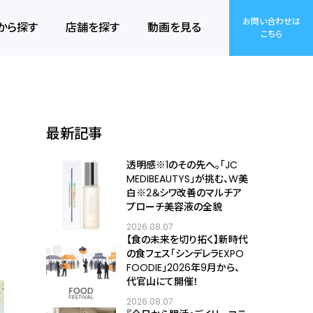
お問い合わせは
から探す
店舗を探す
動画を見る
こちら
最新記事
透明感※1のその先へ――。「JC
MEDIBEAUTYS」が挑む、W美
白※2＆シワ改善のマルチア
プローチ美容液の全貌
2026.08.07
【食の未来を切り拓く】新時代
の食フェス「シンデレラEXPO
FOODIE」2026年9月から、
代官山にて開催！
2026.08.07