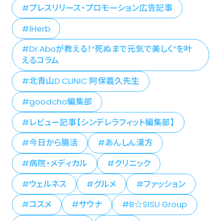
プレスリリース・プロモーション広告記事
iHerb
Dr.Aboが教える！“死ぬまで元気で美しく”を叶
えるコラム
北青山D.CLINIC 阿保義久先生
goodcho編集部
レビュー記事【シンデレラフィット編集部】
今日から腸活
あんしん漢方
病院・メディカル
クリニック
ウェルネス
グルメ
ファッション
コスメ
サウナ
B☆SISU Group