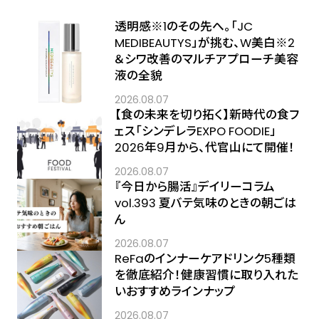
透明感※1のその先へ――。「JC
MEDIBEAUTYS」が挑む、W美白※2
＆シワ改善のマルチアプローチ美容
液の全貌
2026.08.07
【食の未来を切り拓く】新時代の食フ
ェス「シンデレラEXPO FOODIE」
2026年9月から、代官山にて開催！
2026.08.07
『今日から腸活』デイリーコラム
vol.393 夏バテ気味のときの朝ごは
ん
2026.08.07
ReFaのインナーケアドリンク5種類
を徹底紹介！健康習慣に取り入れた
いおすすめラインナップ
2026.08.07