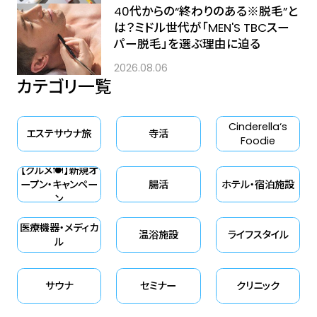
40代からの“終わりのある※脱毛”と
は？ミドル世代が「MEN'S TBCスー
パー脱毛」を選ぶ理由に迫る
2026.08.06
カテゴリ一覧
Cinderella‘s
エステサウナ旅
寺活
Foodie
【グルメ🍽】新規オ
ープン・キャンペー
腸活
ホテル・宿泊施設
ン
医療機器・メディカ
温浴施設
ライフスタイル
ル
サウナ
セミナー
クリニック