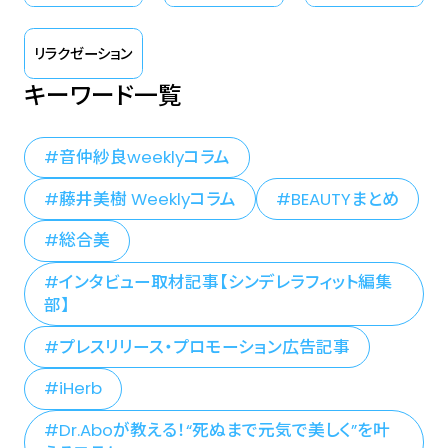
リラクゼーション
キーワード一覧
音仲紗良weeklyコラム
藤井美樹 Weeklyコラム
BEAUTYまとめ
総合美
インタビュー取材記事【シンデレラフィット編集
部】
プレスリリース・プロモーション広告記事
iHerb
Dr.Aboが教える！“死ぬまで元気で美しく”を叶