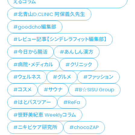
えるコラム
北青山D.CLINIC 阿保義久先生
goodcho編集部
レビュー記事【シンデレラフィット編集部】
今日から腸活
あんしん漢方
病院・メディカル
クリニック
ウェルネス
グルメ
ファッション
コスメ
サウナ
B☆SISU Group
はとバスツアー
ReFa
笹野美紀恵 Weeklyコラム
ニキビケア研究所
chocoZAP