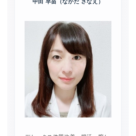
中田 早苗（なかだ さなえ）