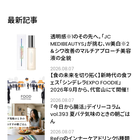
最新記事
透明感※1のその先へ――。「JC
MEDIBEAUTYS」が挑む、W美白※2
＆シワ改善のマルチアプローチ美容
液の全貌
2026.08.07
【食の未来を切り拓く】新時代の食フ
ェス「シンデレラEXPO FOODIE」
2026年9月から、代官山にて開催！
2026.08.07
『今日から腸活』デイリーコラム
vol.393 夏バテ気味のときの朝ごは
ん
2026.08.07
ReFaのインナーケアドリンク5種類