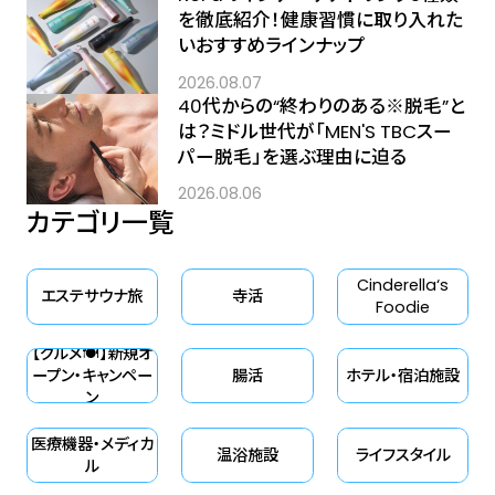
を徹底紹介！健康習慣に取り入れた
いおすすめラインナップ
2026.08.07
40代からの“終わりのある※脱毛”と
は？ミドル世代が「MEN'S TBCスー
パー脱毛」を選ぶ理由に迫る
2026.08.06
カテゴリ一覧
Cinderella‘s
エステサウナ旅
寺活
Foodie
【グルメ🍽】新規オ
ープン・キャンペー
腸活
ホテル・宿泊施設
ン
医療機器・メディカ
温浴施設
ライフスタイル
ル