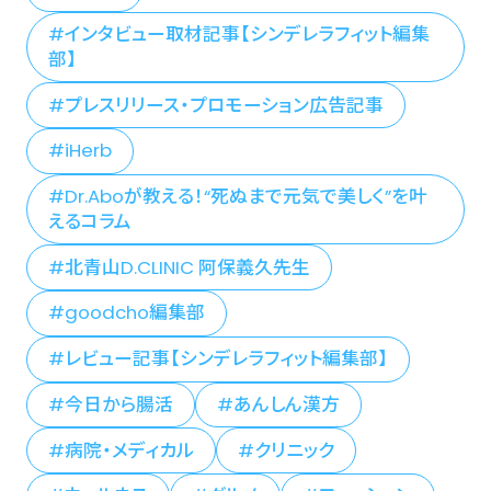
インタビュー取材記事【シンデレラフィット編集
部】
プレスリリース・プロモーション広告記事
iHerb
Dr.Aboが教える！“死ぬまで元気で美しく”を叶
えるコラム
北青山D.CLINIC 阿保義久先生
goodcho編集部
レビュー記事【シンデレラフィット編集部】
今日から腸活
あんしん漢方
病院・メディカル
クリニック