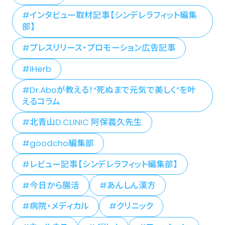
インタビュー取材記事【シンデレラフィット編集
部】
プレスリリース・プロモーション広告記事
iHerb
Dr.Aboが教える！“死ぬまで元気で美しく”を叶
えるコラム
北青山D.CLINIC 阿保義久先生
goodcho編集部
レビュー記事【シンデレラフィット編集部】
今日から腸活
あんしん漢方
病院・メディカル
クリニック