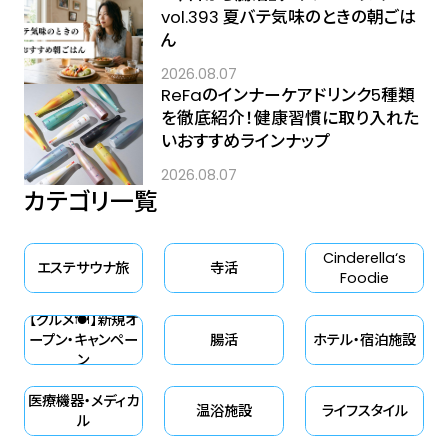
vol.393 夏バテ気味のときの朝ごは
ん
2026.08.07
ReFaのインナーケアドリンク5種類
を徹底紹介！健康習慣に取り入れた
いおすすめラインナップ
2026.08.07
カテゴリ一覧
Cinderella‘s
エステサウナ旅
寺活
Foodie
【グルメ🍽】新規オ
ープン・キャンペー
腸活
ホテル・宿泊施設
ン
医療機器・メディカ
温浴施設
ライフスタイル
ル