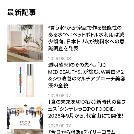
最新記事
“買う水”から“家庭で作る機能性の
ある水”へ：ペットボトル水利用は減
少傾向、日本トリムが飲料水への意
識調査を発表
2026.08.08
透明感※1のその先へ――。「JC
MEDIBEAUTYS」が挑む、W美白※2
＆シワ改善のマルチアプローチ美容
液の全貌
2026.08.07
【食の未来を切り拓く】新時代の食フ
ェス「シンデレラEXPO FOODIE」
2026年9月から、代官山にて開催！
2026.08.07
『今日から腸活』デイリーコラム