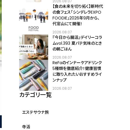
2026.08.07
【食の未来を切り拓く】新時代
の食フェス「シンデレラEXPO
FOODIE」2026年9月から、
代官山にて開催！
2026.08.07
『今日から腸活』デイリーコラ
ムvol.393 夏バテ気味のとき
の朝ごはん
2026.08.07
ReFaのインナーケアドリンク
5種類を徹底紹介！健康習慣
に取り入れたいおすすめライ
ンナップ
2026.08.07
カテゴリ一覧
エステサウナ旅
寺活