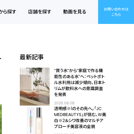
お問い合わせは
から探す
店舗を探す
動画を見る
こちら
サ
最新記事
“買う水”から“家庭で作る機
能性のある水”へ：ペットボト
ル水利用は減少傾向、日本ト
リムが飲料水への意識調査
を発表
2026.08.08
透明感※1のその先へ――。「JC
MEDIBEAUTYS」が挑む、W美
白※2＆シワ改善のマルチア
プローチ美容液の全貌