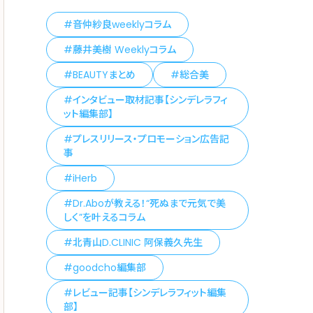
音仲紗良weeklyコラム
藤井美樹 Weeklyコラム
BEAUTYまとめ
総合美
インタビュー取材記事【シンデレラフィ
ット編集部】
プレスリリース・プロモーション広告記
事
iHerb
Dr.Aboが教える！“死ぬまで元気で美
しく”を叶えるコラム
北青山D.CLINIC 阿保義久先生
goodcho編集部
レビュー記事【シンデレラフィット編集
部】