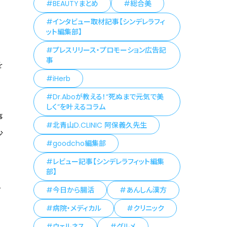
BEAUTYまとめ
総合美
インタビュー取材記事【シンデレラフィ
ット編集部】
プレスリリース・プロモーション広告記
事
を
iHerb
Dr.Aboが教える！“死ぬまで元気で美
しく”を叶えるコラム
事
北青山D.CLINIC 阿保義久先生
少
goodcho編集部
レビュー記事【シンデレラフィット編集
部】
A
今日から腸活
あんしん漢方
病院・メディカル
クリニック
ウェルネス
グルメ