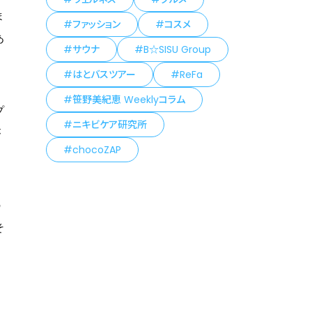
ま
ファッション
コスメ
あ
サウナ
B☆SISU Group
はとバスツアー
ReFa
笹野美紀恵 Weeklyコラム
プ
ニキビケア研究所
が
chocoZAP
の
そ