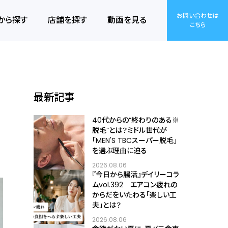
お問い合わせは
から探す
店舗を探す
動画を見る
こちら
最新記事
40代からの“終わりのある※
脱毛”とは？ミドル世代が
「MEN'S TBCスーパー脱毛」
を選ぶ理由に迫る
2026.08.06
『今日から腸活』デイリーコラ
ムvol.392 エアコン疲れの
からだをいたわる「楽しい工
夫」とは？
2026.08.06