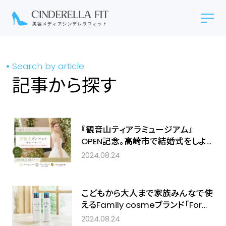
Search by article
記事から探す
『観音山ティアラミュージアム』
OPEN記念。高崎市で結婚式をしよ
う！結婚式プレゼントキャンペーンを
2024.08.24
実施。隈研吾が設計した教会での挙
式、世界初*のティアラデザイナーの
ティアラのレンタル費用等が、無料に
こどもから大人まで家族みんなで使
えるFamily cosmeブランド「For
fam(フォーファム)」から新感覚！泡
2024.08.24