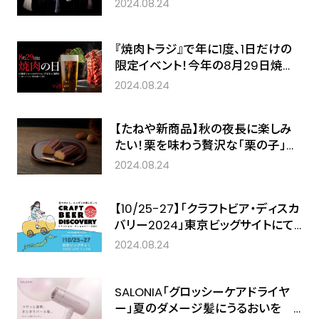
オリジナルギフト「KA-DOH（カド
2024.08.24
ー）」が東京インターナショナルギフ
ト・ショー秋2024に初出展。
『焼肉トラジ』で年に1度、1日だけの
限定イベント！今年の8月29日焼肉
の日は、人気のダイヤモンドカットシ
2024.08.24
リーズのロース版「ダイヤモンドcut
ロース」を1日限定特別価格＆生ビー
【たねや新商品】秋の夜長に楽しみ
ルを半額キャンペーン実施！
たい！栗を味わう贅沢な「栗の子」を
9月1日から販売
2024.08.24
【10/25-27】「クラフトビア・ディスカ
バリー2024」東京ビッグサイトにて
開催決定！北海道美深町から沖縄県
2024.08.24
久米島まで各地のクラフトビールが
集結。東京初出店となる醸造所多
数！
SALONIA「グロッシーケアドライヤ
ー」夏のダメージ髪にうるおいを