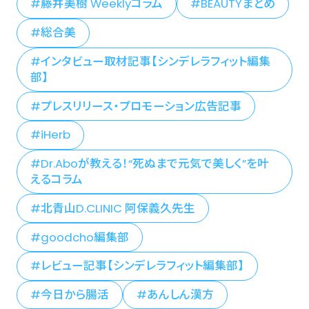
藤井美樹 Weeklyコラム
BEAUTYまとめ
総合美
インタビュー取材記事【シンデレラフィット編集
部】
プレスリリース・プロモーション広告記事
iHerb
Dr.Aboが教える！“死ぬまで元気で美しく”を叶
えるコラム
北青山D.CLINIC 阿保義久先生
goodcho編集部
レビュー記事【シンデレラフィット編集部】
今日から腸活
あんしん漢方