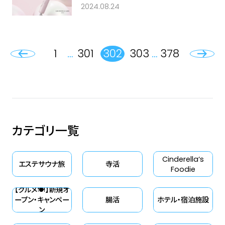
パール髪ノズル × マイナスイオン ×
2024.08.24
低温風で、つやっとまとまるパール
髪へ ダメージを軽減*しながら、
速乾ドライ
1
…
301
302
303
…
378
カテゴリ一覧
Cinderella‘s
エステサウナ旅
寺活
Foodie
【グルメ🍽】新規オ
ープン・キャンペー
腸活
ホテル・宿泊施設
ン