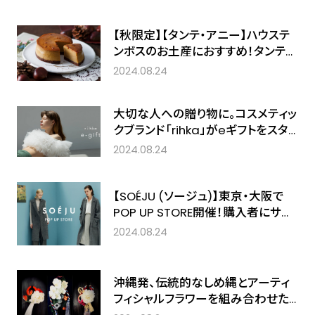
×ワセリン※1のホイップタイプ保湿
アイテムが新登場！
【秋限定】【タンテ・アニー】ハウステ
ンボスのお土産におすすめ！タンテ・
アニーより秋限定「栗のフレッシュチ
2024.08.24
ーズケーキ」が発売！
大切な人への贈り物に。コスメティッ
クブランド「rihka」がeギフトをスタ
ート
2024.08.24
【SOÉJU (ソージュ)】東京・大阪で
POP UP STORE開催！購入者にサー
キュレーションフラワーをプレゼン
2024.08.24
ト。
沖縄発、伝統的なしめ縄とアーティ
フィシャルフラワーを組み合わせた