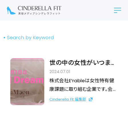
Search by Keyword
世の中の女性がいつまで
も諦めずチャレンジする
2024.07.01
勇気を持てる世界へ
株式会社E’rableは女性特有健
康課題に取り組む企業です。会社
の取り組みと代表本庄楓の夢を
Cinderella Fit 編集部
配信致します。 このプレスリリー
スは、April Dreamプロジェクト
に共感し、4月1日を夢があふれる