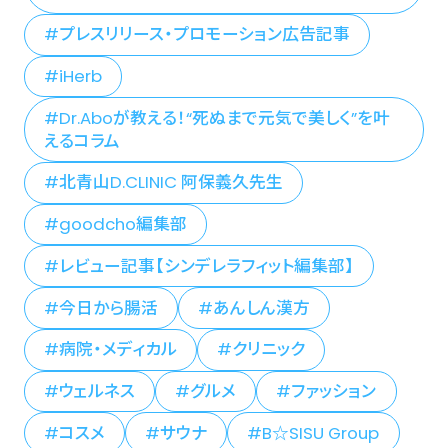
プレスリリース・プロモーション広告記事
iHerb
Dr.Aboが教える！“死ぬまで元気で美しく”を叶
えるコラム
北青山D.CLINIC 阿保義久先生
goodcho編集部
レビュー記事【シンデレラフィット編集部】
今日から腸活
あんしん漢方
病院・メディカル
クリニック
ウェルネス
グルメ
ファッション
コスメ
サウナ
B☆SISU Group