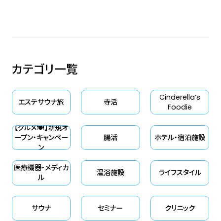
日にしようとする事業者が、やが
て叶えるために発信した夢です。
カテゴリ一覧
Cinderella‘s
エステサウナ旅
寺活
Foodie
【グルメ🍽】新規オ
ープン・キャンペー
腸活
ホテル・宿泊施設
ン
医療機器・メディカ
温浴施設
ライフスタイル
ル
サウナ
セミナー
クリニック