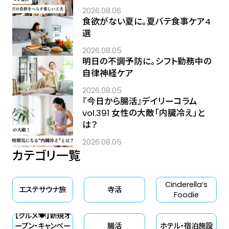
2026.08.06
食欲がない夏に。夏バテ食事ケア4
選
2026.08.05
明日の不調予防に。シフト勤務中の
自律神経ケア
2026.08.05
『今日から腸活』デイリーコラム
vol.391 女性の大敵「内臓冷え」と
は？
2026.08.05
カテゴリ一覧
Cinderella‘s
エステサウナ旅
寺活
Foodie
【グルメ🍽】新規オ
ープン・キャンペー
腸活
ホテル・宿泊施設