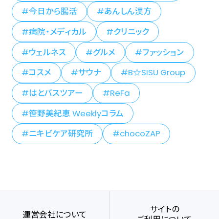
今日から腸活
あんしん漢方
病院・メディカル
クリニック
ウェルネス
グルメ
ファッション
コスメ
サウナ
B☆SISU Group
はとバスツアー
ReFa
笹野美紀恵 Weeklyコラム
ニキビケア研究所
chocoZAP
サイトの
運営会社について