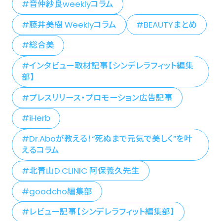
音仲紗良weeklyコラム
藤井美樹 Weeklyコラム
BEAUTYまとめ
総合美
インタビュー取材記事【シンデレラフィット編集
部】
プレスリリース・プロモーション広告記事
iHerb
Dr.Aboが教える！“死ぬまで元気で美しく”を叶
えるコラム
北青山D.CLINIC 阿保義久先生
goodcho編集部
レビュー記事【シンデレラフィット編集部】