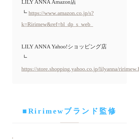
LILY ANNA Amazon店
┗
https://www.amazon.co.jp/s?
k=Ririmew&ref=bl_dp_s_web_
LILY ANNA Yahoo!ショッピング店
┗
https://store.shopping.yahoo.co.jp/lilyanna/ririmew.
■Ririmewブランド監修