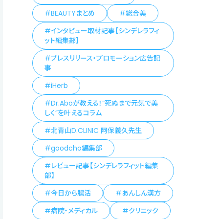
BEAUTYまとめ
総合美
インタビュー取材記事【シンデレラフィ
ット編集部】
プレスリリース・プロモーション広告記
事
iHerb
Dr.Aboが教える！“死ぬまで元気で美
しく”を叶えるコラム
北青山D.CLINIC 阿保義久先生
goodcho編集部
レビュー記事【シンデレラフィット編集
部】
今日から腸活
あんしん漢方
病院・メディカル
クリニック