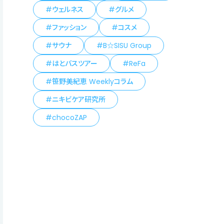
ウェルネス
グルメ
ファッション
コスメ
サウナ
B☆SISU Group
はとバスツアー
ReFa
笹野美紀恵 Weeklyコラム
ニキビケア研究所
chocoZAP