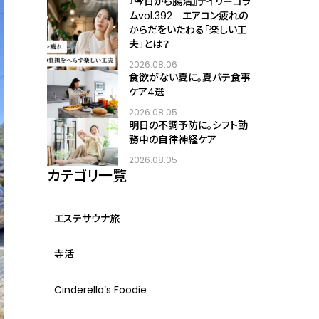
『今日から腸活』デイリーコラ
ムvol.392 エアコン疲れの
からだをいたわる「楽しい工
夫」とは？
2026.08.06
食欲がない夏に。夏バテ食事
ケア4選
2026.08.05
明日の不調予防に。シフト勤
務中の自律神経ケア
2026.08.05
カテゴリ一覧
エステサウナ旅
寺活
Cinderella‘s Foodie