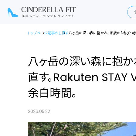
トップページ
記事から探す
八ヶ岳の深い森に抱かれ、家族の「結びつき」を編
八ヶ岳の深い森に抱か
直す。Rakuten STA
余白時間。
2026.05.22