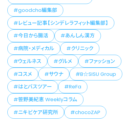
goodcho編集部
レビュー記事【シンデレラフィット編集部】
今日から腸活
あんしん漢方
病院・メディカル
クリニック
ウェルネス
グルメ
ファッション
コスメ
サウナ
B☆SISU Group
はとバスツアー
ReFa
笹野美紀恵 Weeklyコラム
ニキビケア研究所
chocoZAP