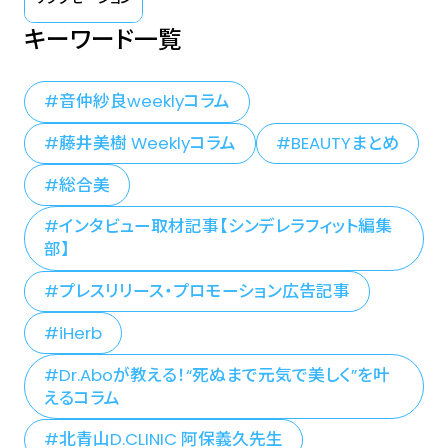
キーワード一覧
音仲紗良weeklyコラム
藤井美樹 Weeklyコラム
BEAUTYまとめ
総合美
インタビュー取材記事【シンデレラフィット編集
部】
プレスリリース・プロモーション広告記事
iHerb
Dr.Aboが教える！“死ぬまで元気で美しく”を叶
えるコラム
北青山D.CLINIC 阿保義久先生