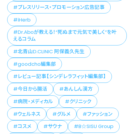
プレスリリース・プロモーション広告記事
iHerb
Dr.Aboが教える！“死ぬまで元気で美しく”を叶
えるコラム
北青山D.CLINIC 阿保義久先生
goodcho編集部
レビュー記事【シンデレラフィット編集部】
今日から腸活
あんしん漢方
病院・メディカル
クリニック
ウェルネス
グルメ
ファッション
コスメ
サウナ
B☆SISU Group