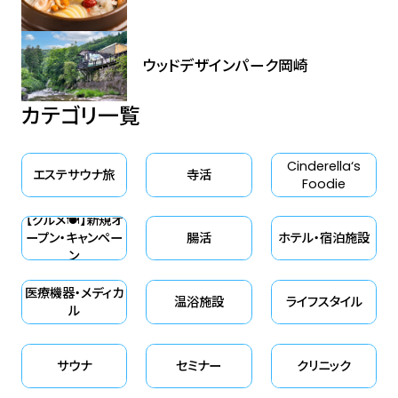
ウッドデザインパーク岡崎
カテゴリ一覧
Cinderella‘s
エステサウナ旅
寺活
Foodie
【グルメ🍽】新規オ
ープン・キャンペー
腸活
ホテル・宿泊施設
ン
医療機器・メディカ
温浴施設
ライフスタイル
ル
サウナ
セミナー
クリニック