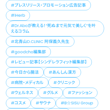
プレスリリース・プロモーション広告記事
iHerb
Dr.Aboが教える！“死ぬまで元気で美しく”を叶
えるコラム
北青山D.CLINIC 阿保義久先生
goodcho編集部
レビュー記事【シンデレラフィット編集部】
今日から腸活
あんしん漢方
病院・メディカル
クリニック
ウェルネス
グルメ
ファッション
コスメ
サウナ
B☆SISU Group