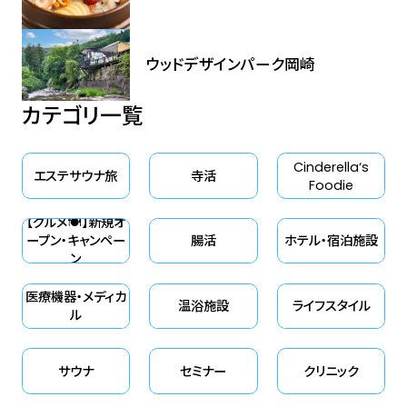
ウッドデザインパーク岡崎
カテゴリ一覧
Cinderella‘s
エステサウナ旅
寺活
Foodie
【グルメ🍽】新規オ
ープン・キャンペー
腸活
ホテル・宿泊施設
ン
医療機器・メディカ
温浴施設
ライフスタイル
ル
サウナ
セミナー
クリニック