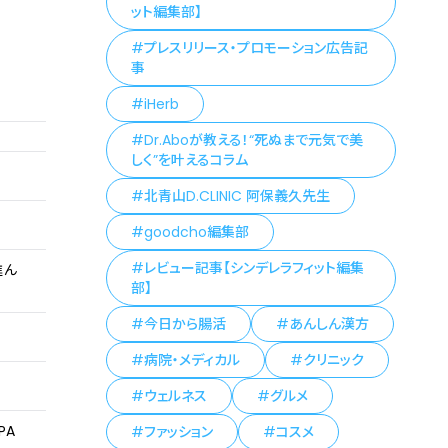
ット編集部】
プレスリリース・プロモーション広告記
事
iHerb
Dr.Aboが教える！“死ぬまで元気で美
しく”を叶えるコラム
北青山D.CLINIC 阿保義久先生
goodcho編集部
レビュー記事【シンデレラフィット編集
進ん
部】
今日から腸活
あんしん漢方
病院・メディカル
クリニック
ウェルネス
グルメ
PA
ファッション
コスメ