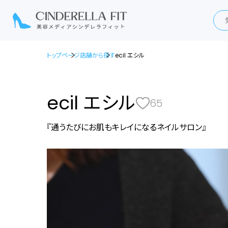
トップページ
店舗から探す
ecil エシル
ecil エシル
65
『通うたびにお肌もキレイになるネイルサロン』