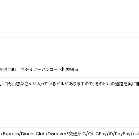
大通西16丁目3-6 アーバンコート札幌905
左手に円山惣菜さんが入っているビルがありますので、そのビルの通路を奥に
n Express/Diners Club/Discover/交通系IC/QUICPay/iD/PayPay/au