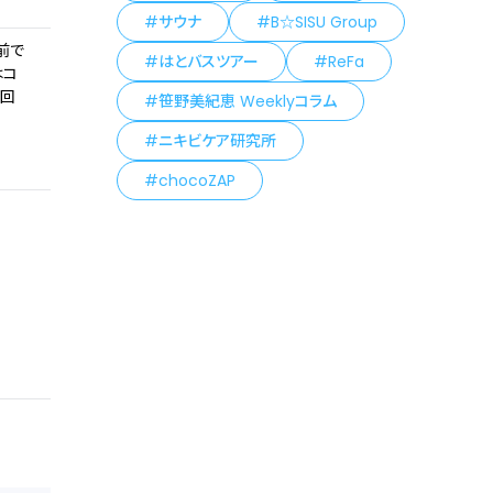
サウナ
B☆SISU Group
前で
はとバスツアー
ReFa
はコ
/回
笹野美紀恵 Weeklyコラム
ニキビケア研究所
chocoZAP