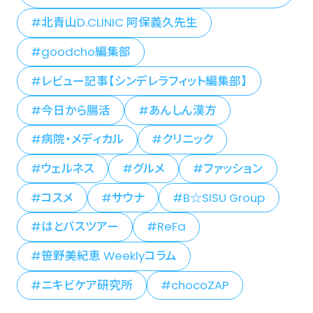
北青山D.CLINIC 阿保義久先生
goodcho編集部
レビュー記事【シンデレラフィット編集部】
今日から腸活
あんしん漢方
病院・メディカル
クリニック
ウェルネス
グルメ
ファッション
コスメ
サウナ
B☆SISU Group
はとバスツアー
ReFa
笹野美紀恵 Weeklyコラム
ニキビケア研究所
chocoZAP